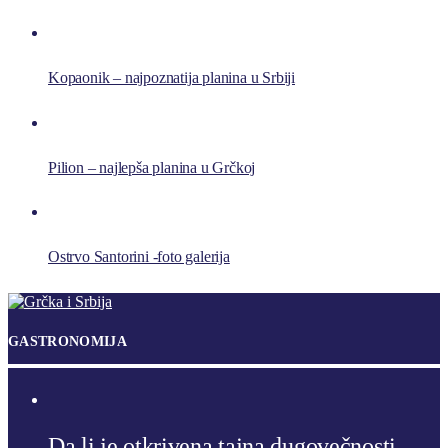
Kopaonik – najpoznatija planina u Srbiji
Pilion – najlepša planina u Grčkoj
Ostrvo Santorini -foto galerija
GASTRONOMIJA
Da li je otkrivena tajna dugovečnosti