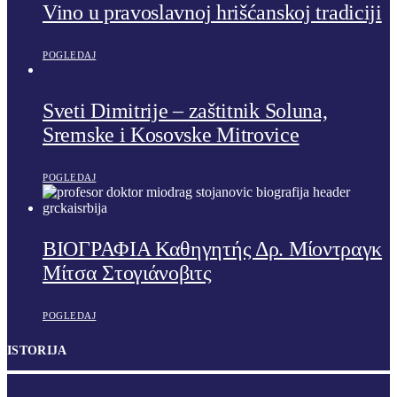
Vino u pravoslavnoj hrišćanskoj tradiciji
POGLEDAJ
Sveti Dimitrije – zaštitnik Soluna,
Sremske i Kosovske Mitrovice
POGLEDAJ
ΒΙΟΓΡΑΦΙΑ Καθηγητής Δρ. Μίοντραγκ
Μίτσα Στογιάνοβιτς
POGLEDAJ
ISTORIJA