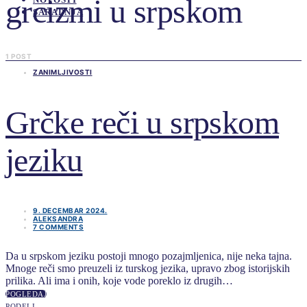
grcizmi u srpskom
SARADNJA
1 POST
ZANIMLJIVOSTI
Grčke reči u srpskom
jeziku
9. DECEMBAR 2024.
ALEKSANDRA
7 COMMENTS
Da u srpskom jeziku postoji mnogo pozajmljenica, nije neka tajna.
Mnoge reči smo preuzeli iz turskog jezika, upravo zbog istorijskih
prilika. Ali ima i onih, koje vode poreklo iz drugih…
POGLEDAJ
PODELI