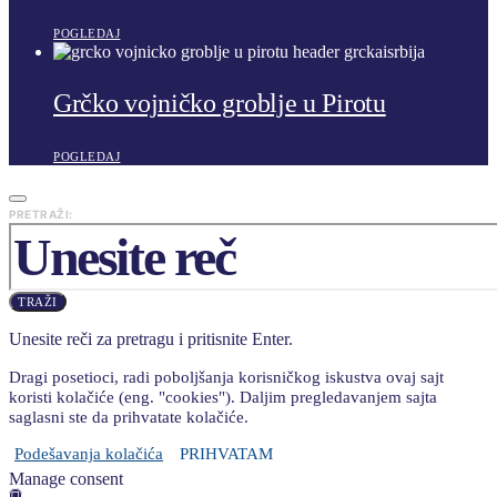
POGLEDAJ
Grčko vojničko groblje u Pirotu
POGLEDAJ
PRETRAŽI:
TRAŽI
Unesite reči za pretragu i pritisnite Enter.
Dragi posetioci, radi poboljšanja korisničkog iskustva ovaj sajt
koristi kolačiće (eng. "cookies"). Daljim pregledavanjem sajta
saglasni ste da prihvatate kolačiće.
Podešavanja kolačića
PRIHVATAM
Manage consent