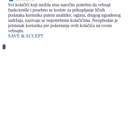
NEOBAVEZNI
Svi kolačići koji možda nisu naročito potrebni da vebsajt
funkcioniše i posebno se koriste za prikupljanje ličnih
podataka korisnika putem analitike, oglasa, drugog ugrađenog
sadržaja, nazivaju se nepotrebnim kolačićima. Neophodan je
pristanak korisnika pre pokretanja ovih kolačića na ovom
vebsajtu.
SAVE & ACCEPT