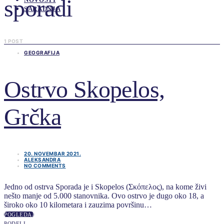
sporadi
SARADNJA
1 POST
GEOGRAFIJA
Ostrvo Skopelos,
Grčka
20. NOVEMBAR 2021.
ALEKSANDRA
NO COMMENTS
Jedno od ostrva Sporada je i Skopelos (Σκόπελος), na kome živi
nešto manje od 5.000 stanovnika. Ovo ostrvo je dugo oko 18, a
široko oko 10 kilometara i zauzima površinu…
POGLEDAJ
PODELI