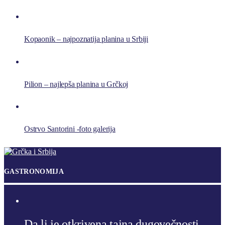
Kopaonik – najpoznatija planina u Srbiji
Pilion – najlepša planina u Grčkoj
Ostrvo Santorini -foto galerija
GASTRONOMIJA
Da li je otkrivena tajna dugovečnosti