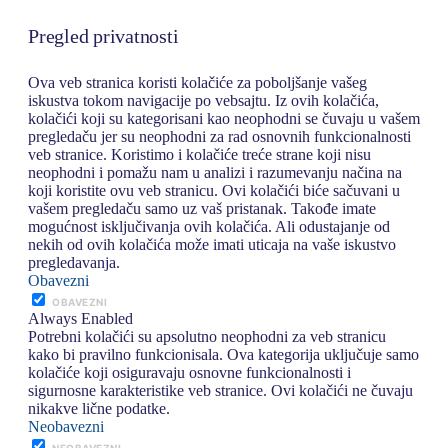
Pregled privatnosti
Ova veb stranica koristi kolačiće za poboljšanje vašeg
iskustva tokom navigacije po vebsajtu. Iz ovih kolačića,
kolačići koji su kategorisani kao neophodni se čuvaju u vašem
pregledaču jer su neophodni za rad osnovnih funkcionalnosti
veb stranice. Koristimo i kolačiće treće strane koji nisu
neophodni i pomažu nam u analizi i razumevanju načina na
koji koristite ovu veb stranicu. Ovi kolačići biće sačuvani u
vašem pregledaču samo uz vaš pristanak. Takođe imate
mogućnost isključivanja ovih kolačića. Ali odustajanje od
nekih od ovih kolačića može imati uticaja na vaše iskustvo
pregledavanja.
Obavezni
OBAVEZNI
Always Enabled
Potrebni kolačići su apsolutno neophodni za veb stranicu
kako bi pravilno funkcionisala. Ova kategorija uključuje samo
kolačiće koji osiguravaju osnovne funkcionalnosti i
sigurnosne karakteristike veb stranice. Ovi kolačići ne čuvaju
nikakve lične podatke.
Neobavezni