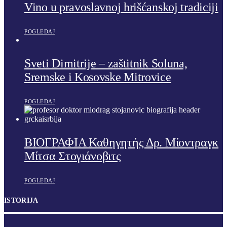
Vino u pravoslavnoj hrišćanskoj tradiciji
POGLEDAJ
Sveti Dimitrije – zaštitnik Soluna,
Sremske i Kosovske Mitrovice
POGLEDAJ
ΒΙΟΓΡΑΦΙΑ Καθηγητής Δρ. Μίοντραγκ
Μίτσα Στογιάνοβιτς
POGLEDAJ
ISTORIJA