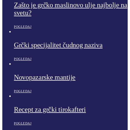
Zašto je grčko maslinovo ulje najbolje na
svetu?
POGLEDAJ
Grčki specijalitet čudnog naziva
POGLEDAJ
Novopazarske mantije
POGLEDAJ
Recept za grčki tirokafteri
POGLEDAJ