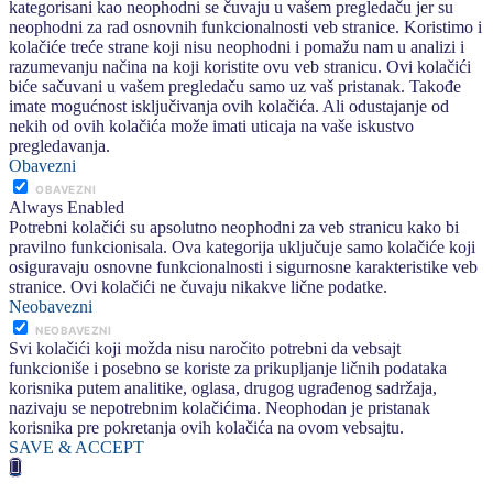
kategorisani kao neophodni se čuvaju u vašem pregledaču jer su
neophodni za rad osnovnih funkcionalnosti veb stranice. Koristimo i
kolačiće treće strane koji nisu neophodni i pomažu nam u analizi i
razumevanju načina na koji koristite ovu veb stranicu. Ovi kolačići
biće sačuvani u vašem pregledaču samo uz vaš pristanak. Takođe
imate mogućnost isključivanja ovih kolačića. Ali odustajanje od
nekih od ovih kolačića može imati uticaja na vaše iskustvo
pregledavanja.
Obavezni
OBAVEZNI
Always Enabled
Potrebni kolačići su apsolutno neophodni za veb stranicu kako bi
pravilno funkcionisala. Ova kategorija uključuje samo kolačiće koji
osiguravaju osnovne funkcionalnosti i sigurnosne karakteristike veb
stranice. Ovi kolačići ne čuvaju nikakve lične podatke.
Neobavezni
NEOBAVEZNI
Svi kolačići koji možda nisu naročito potrebni da vebsajt
funkcioniše i posebno se koriste za prikupljanje ličnih podataka
korisnika putem analitike, oglasa, drugog ugrađenog sadržaja,
nazivaju se nepotrebnim kolačićima. Neophodan je pristanak
korisnika pre pokretanja ovih kolačića na ovom vebsajtu.
SAVE & ACCEPT