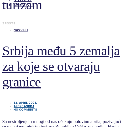
turizam
SARADNJA
2 POSTS
NOVOSTI
Srbija među 5 zemalja
za koje se otvaraju
granice
13. APRIL 2021.
ALEKSANDRA
NO COMMENTS
Sa nestrpljenjem mnogi od nas očekuju polovinu aprila, pozivajući
se na najavu ministra turizma Republike Grčke, gospodina Harisa