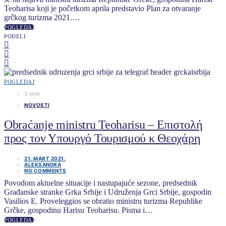
Teoharisa koji je početkom aprila predstavio Plan za otvaranje
grčkog turizma 2021.…
POGLEDAJ
PODELI
POGLEDAJ
3 MIN
NOVOSTI
Obraćanje ministru Teoharisu – Επιστολή
προς τον Υπουργό Τουρισμού κ Θεοχάρη
21. MART 2021.
ALEKSANDRA
NO COMMENTS
Povodom aktuelne situacije i nastupajuće sezone, predsednik
Građanske stranke Grka Srbije i Udruženja Grci Srbije, gospodin
Vasilios E. Proveleggios se obratio ministru turizma Republike
Grčke, gospodinu Harisu Teoharisu. Pisma i…
POGLEDAJ