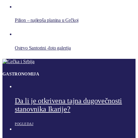
Pilion – najlepša planina u Grčkoj
Ostrvo Santorini -foto galerija
GASTRONOMIJA
Da li je otkrivena tajna dugovečnosti
stanovnika Ikarije?
POGLEDAJ