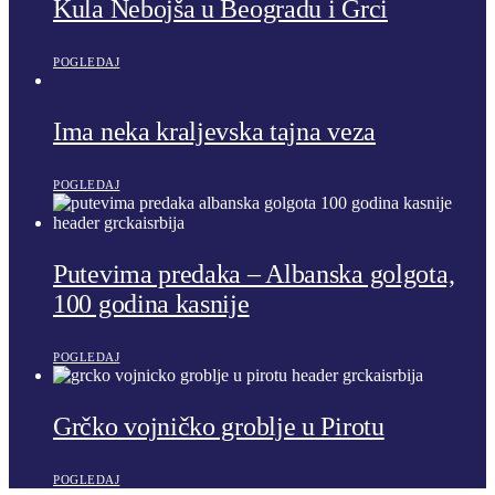
Kula Nebojša u Beogradu i Grci
POGLEDAJ
Ima neka kraljevska tajna veza
POGLEDAJ
Putevima predaka – Albanska golgota,
100 godina kasnije
POGLEDAJ
Grčko vojničko groblje u Pirotu
POGLEDAJ