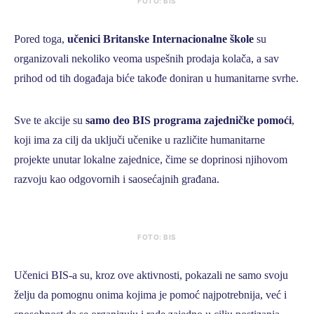
FOTO: BIS
Pored toga,
učenici Britanske Internacionalne škole
su
organizovali nekoliko veoma uspešnih prodaja kolača, a sav
prihod od tih događaja biće takođe doniran u humanitarne svrhe.
Sve te akcije su
samo deo BIS programa zajedničke pomoći
,
koji ima za cilj da uključi učenike u različite humanitarne
projekte unutar lokalne zajednice, čime se doprinosi njihovom
razvoju kao odgovornih i saosećajnih građana.
FOTO: BIS
Učenici BIS-a su, kroz ove aktivnosti, pokazali ne samo svoju
želju da pomognu onima kojima je pomoć najpotrebnija, već i