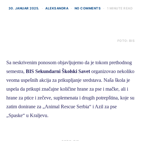
30. JANUAR 2025.
ALEKSANDRA
NO COMMENTS
1 MINUTE READ
FOTO: BIS
Sa neskrivenim ponosom objavljujemo da je tokom prethodnog
semestra,
BIS Sekundarni Školski Savet
organizovao nekoliko
veoma uspešnih akcija za prikupljanje sredstava. Naša škola je
uspela da prikupi značajne količine hrane za pse i mačke, ali i
hrane za ptice i zečeve, suplemenata i drugih potrepština, koje su
zatim donirane za „Animal Rescue Serbia“ i Azil za pse
„Spaske“ u Kraljevu.