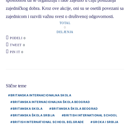
sposobnost da se organizuju i rade zajedno u cilju postizanja
zajedničkog dobra. Kroz ove akcije, oni su se osetili povezani sa
zajednicom i razvili važnu svest o društvenoj odgovornosti.
TOTAL
0
DELJENJA
PODELI
0
TWEET
0
PIN IT
0
Slične teme
BRITANSKA INTERNACIONALNA SKOLA
BRITANSKA INTERNACIONALNA ŠKOLA BEOGRAD
BRITANSKA SKOLA
BRITANSKA ŠKOLA BEOGRAD
BRITANSKA ŠKOLA SRBIJA
BRITISH INTERNATIONAL SCHOOL
BRITISH INTERNATIONAL SCHOOL BELGRADE
GRCKA I SRBIJA