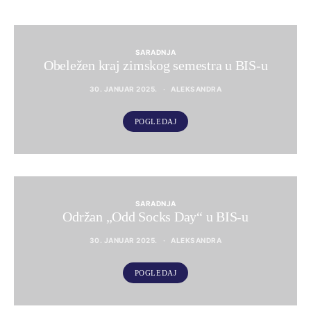
SARADNJA
Obeležen kraj zimskog semestra u BIS-u
30. JANUAR 2025.
ALEKSANDRA
POGLEDAJ
SARADNJA
Održan „Odd Socks Day“ u BIS-u
30. JANUAR 2025.
ALEKSANDRA
POGLEDAJ