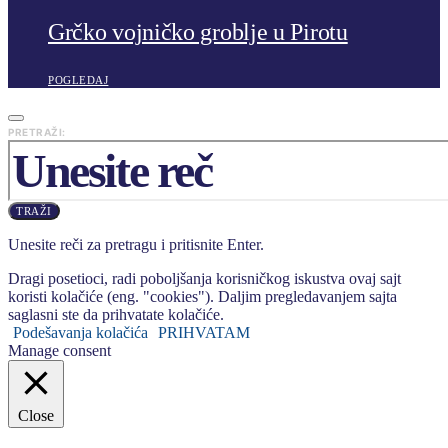
Grčko vojničko groblje u Pirotu
POGLEDAJ
PRETRAŽI:
TRAŽI
Unesite reči za pretragu i pritisnite Enter.
Dragi posetioci, radi poboljšanja korisničkog iskustva ovaj sajt
koristi kolačiće (eng. "cookies"). Daljim pregledavanjem sajta
saglasni ste da prihvatate kolačiće.
Podešavanja kolačića
PRIHVATAM
Manage consent
Close