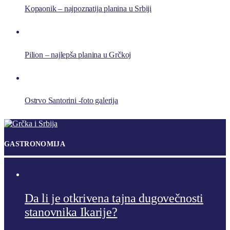
Kopaonik – najpoznatija planina u Srbiji
Pilion – najlepša planina u Grčkoj
Ostrvo Santorini -foto galerija
GASTRONOMIJA
Da li je otkrivena tajna dugovečnosti
stanovnika Ikarije?