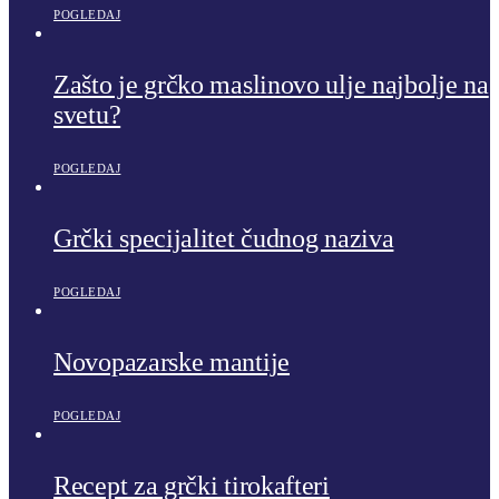
POGLEDAJ
Zašto je grčko maslinovo ulje najbolje na
svetu?
POGLEDAJ
Grčki specijalitet čudnog naziva
POGLEDAJ
Novopazarske mantije
POGLEDAJ
Recept za grčki tirokafteri