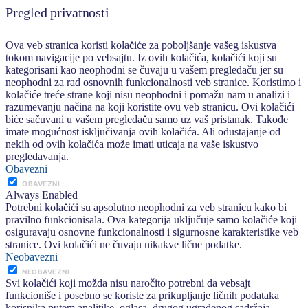
Pregled privatnosti
Ova veb stranica koristi kolačiće za poboljšanje vašeg iskustva
tokom navigacije po vebsajtu. Iz ovih kolačića, kolačići koji su
kategorisani kao neophodni se čuvaju u vašem pregledaču jer su
neophodni za rad osnovnih funkcionalnosti veb stranice. Koristimo i
kolačiće treće strane koji nisu neophodni i pomažu nam u analizi i
razumevanju načina na koji koristite ovu veb stranicu. Ovi kolačići
biće sačuvani u vašem pregledaču samo uz vaš pristanak. Takođe
imate mogućnost isključivanja ovih kolačića. Ali odustajanje od
nekih od ovih kolačića može imati uticaja na vaše iskustvo
pregledavanja.
Obavezni
OBAVEZNI
Always Enabled
Potrebni kolačići su apsolutno neophodni za veb stranicu kako bi
pravilno funkcionisala. Ova kategorija uključuje samo kolačiće koji
osiguravaju osnovne funkcionalnosti i sigurnosne karakteristike veb
stranice. Ovi kolačići ne čuvaju nikakve lične podatke.
Neobavezni
NEOBAVEZNI
Svi kolačići koji možda nisu naročito potrebni da vebsajt
funkcioniše i posebno se koriste za prikupljanje ličnih podataka
korisnika putem analitike, oglasa, drugog ugrađenog sadržaja,