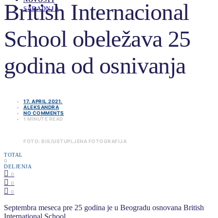
British Internacional
SARADNJA
School obeležava 25
godina od osnivanja
17. APRIL 2021.
ALEKSANDRA
NO COMMENTS
1 MINUTE READ
FOTO: BIS/USTUPLJENA FOTOGRAFIJA
TOTAL
0
DELJENJA
0
0
0
Septembra meseca pre 25 godina je u Beogradu osnovana British
International School.