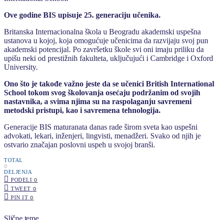
Ove godine BIS upisuje 25. generaciju učenika.
Britanska Internacionalna škola u Beogradu akademski uspešna
ustanova u kojoj, koja omogućuje učenicima da razvijaju svoj pun
akademski potencijal. Po završetku škole svi oni imaju priliku da
upišu neki od prestižnih fakulteta, uključujući i Cambridge i Oxford
University.
Ono što je takođe važno jeste da se učenici British International
School tokom svog školovanja osećaju podržanim od svojih
nastavnika, a svima njima su na raspolaganju savremeni
metodski pristupi, kao i savremena tehnologija.
Generacije BIS maturanata danas rade širom sveta kao uspešni
advokati, lekari, inženjeri, lingvisti, menadžeri. Svako od njih je
ostvario značajan poslovni uspeh u svojoj branši.
TOTAL
0
DELJENJA
PODELI
0
TWEET
0
PIN IT
0
Slične teme