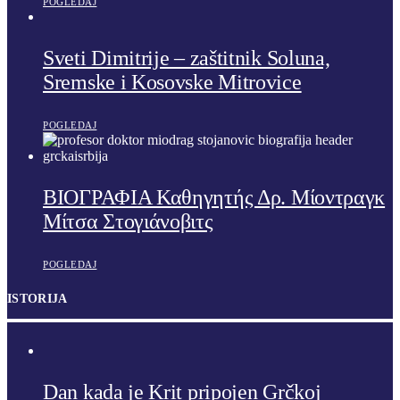
POGLEDAJ
Sveti Dimitrije – zaštitnik Soluna,
Sremske i Kosovske Mitrovice
POGLEDAJ
ΒΙΟΓΡΑΦΙΑ Καθηγητής Δρ. Μίοντραγκ
Μίτσα Στογιάνοβιτς
POGLEDAJ
ISTORIJA
Dan kada je Krit pripojen Grčkoj