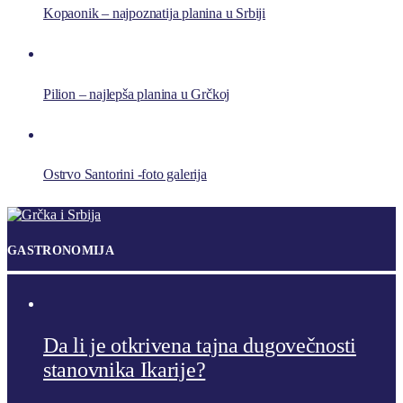
Kopaonik – najpoznatija planina u Srbiji
Pilion – najlepša planina u Grčkoj
Ostrvo Santorini -foto galerija
GASTRONOMIJA
Da li je otkrivena tajna dugovečnosti
stanovnika Ikarije?