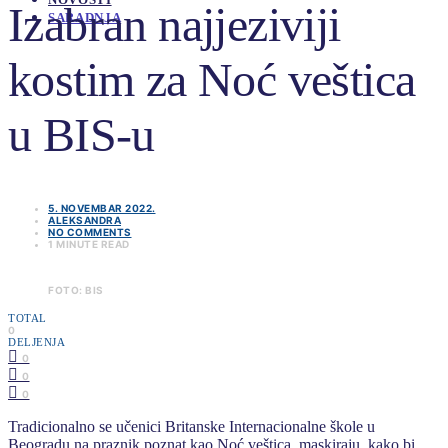
Izabran najjeziviji
SARADNJA
kostim za Noć veštica
u BIS-u
5. NOVEMBAR 2022.
ALEKSANDRA
NO COMMENTS
1 MINUTE READ
FOTO: BIS
TOTAL
0
DELJENJA
0
0
0
Tradicionalno se učenici Britanske Internacionalne škole u
Beogradu na praznik poznat kao Noć veštica, maskiraju, kako bi