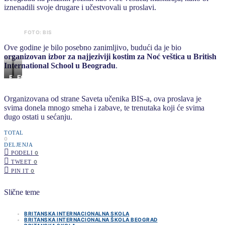
iznenadili svoje drugare i učestvovali u proslavi.
FOTO: BIS
Ove godine je bilo posebno zanimljivo, budući da je bio
organizovan izbor za najjeziviji kostim za Noć veštica u British
International School u Beogradu
.
FOTO:
FOTO:
BIS
BIS
Organizovana od strane Saveta učenika BIS-a, ova proslava je
svima donela mnogo smeha i zabave, te trenutaka koji će svima
dugo ostati u sećanju.
TOTAL
0
DELJENJA
PODELI
0
TWEET
0
PIN IT
0
Slične teme
BRITANSKA INTERNACIONALNA SKOLA
BRITANSKA INTERNACIONALNA ŠKOLA BEOGRAD