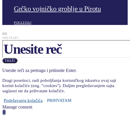
Grčko vojničko groblje u Pirotu
POGLEDAJ
PRETRAŽI:
TRAŽI
Unesite reči za pretragu i pritisnite Enter.
Dragi posetioci, radi poboljšanja korisničkog iskustva ovaj sajt
koristi kolačiće (eng. "cookies"). Daljim pregledavanjem sajta
saglasni ste da prihvatate kolačiće.
Podešavanja kolačića
PRIHVATAM
Manage consent