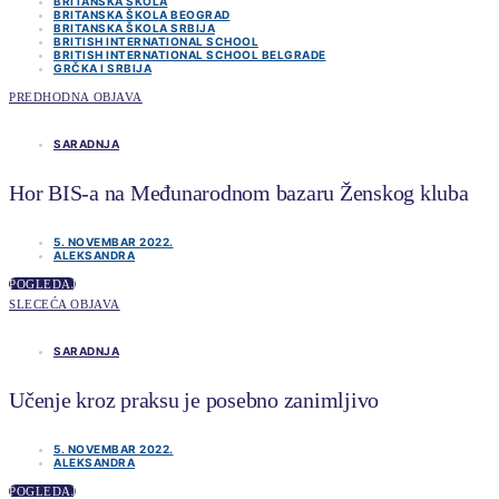
BRITANSKA SKOLA
BRITANSKA ŠKOLA BEOGRAD
BRITANSKA ŠKOLA SRBIJA
BRITISH INTERNATIONAL SCHOOL
BRITISH INTERNATIONAL SCHOOL BELGRADE
GRČKA I SRBIJA
PREDHODNA OBJAVA
SARADNJA
Hor BIS-a na Međunarodnom bazaru Ženskog kluba
5. NOVEMBAR 2022.
ALEKSANDRA
POGLEDAJ
SLECEĆA OBJAVA
SARADNJA
Učenje kroz praksu je posebno zanimljivo
5. NOVEMBAR 2022.
ALEKSANDRA
POGLEDAJ