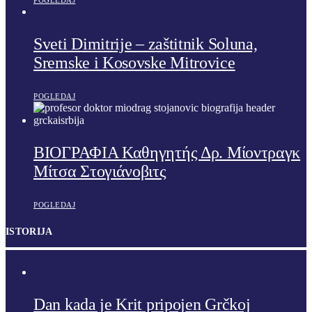
Sveti Dimitrije – zaštitnik Soluna,
Sremske i Kosovske Mitrovice
POGLEDAJ
ΒΙΟΓΡΑΦΙΑ Καθηγητής Δρ. Μίοντραγκ
Μίτσα Στογιάνοβιτς
POGLEDAJ
ISTORIJA
Dan kada je Krit pripojen Grčkoj