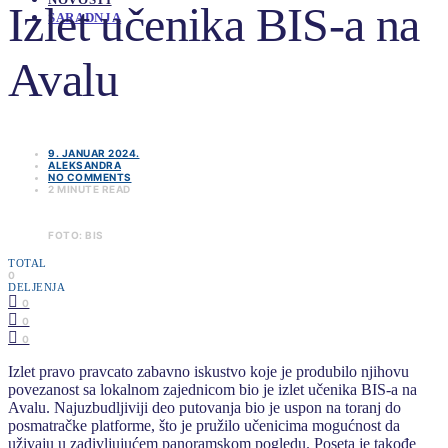
Izlet učenika BIS-a na
SARADNJA
Avalu
9. JANUAR 2024.
ALEKSANDRA
NO COMMENTS
2 MINUTE READ
FOTO: BIS
TOTAL
0
DELJENJA
0
0
0
Izlet pravo pravcato zabavno iskustvo koje je produbilo njihovu
povezanost sa lokalnom zajednicom bio je izlet učenika BIS-a na
Avalu. Najuzbudljiviji deo putovanja bio je uspon na toranj do
posmatračke platforme, što je pružilo učenicima mogućnost da
uživaju u zadivljujućem panoramskom pogledu. Poseta je takođe