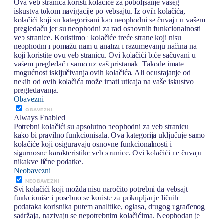
Ova veb stranica koristi kolačiće za poboljšanje vašeg
iskustva tokom navigacije po vebsajtu. Iz ovih kolačića,
kolačići koji su kategorisani kao neophodni se čuvaju u vašem
pregledaču jer su neophodni za rad osnovnih funkcionalnosti
veb stranice. Koristimo i kolačiće treće strane koji nisu
neophodni i pomažu nam u analizi i razumevanju načina na
koji koristite ovu veb stranicu. Ovi kolačići biće sačuvani u
vašem pregledaču samo uz vaš pristanak. Takođe imate
mogućnost isključivanja ovih kolačića. Ali odustajanje od
nekih od ovih kolačića može imati uticaja na vaše iskustvo
pregledavanja.
Obavezni
OBAVEZNI
Always Enabled
Potrebni kolačići su apsolutno neophodni za veb stranicu
kako bi pravilno funkcionisala. Ova kategorija uključuje samo
kolačiće koji osiguravaju osnovne funkcionalnosti i
sigurnosne karakteristike veb stranice. Ovi kolačići ne čuvaju
nikakve lične podatke.
Neobavezni
NEOBAVEZNI
Svi kolačići koji možda nisu naročito potrebni da vebsajt
funkcioniše i posebno se koriste za prikupljanje ličnih
podataka korisnika putem analitike, oglasa, drugog ugrađenog
sadržaja, nazivaju se nepotrebnim kolačićima. Neophodan je