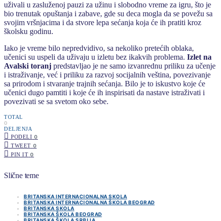
uživali u zasluženoj pauzi za užinu i slobodno vreme za igru, što je
bio trenutak opuštanja i zabave, gde su deca mogla da se povežu sa
svojim vršnjacima i da stvore lepa sećanja koja će ih pratiti kroz
školsku godinu.
Iako je vreme bilo nepredvidivo, sa nekoliko pretećih oblaka,
učenici su uspeli da uživaju u izletu bez ikakvih problema.
Izlet na
Avalski toranj
predstavljao je ne samo izvanrednu priliku za učenje
i istraživanje, već i priliku za razvoj socijalnih veština, povezivanje
sa prirodom i stvaranje trajnih sećanja. Bilo je to iskustvo koje će
učenici dugo pamtiti i koje će ih inspirisati da nastave istraživati i
povezivati se sa svetom oko sebe.
TOTAL
0
DELJENJA
PODELI
0
TWEET
0
PIN IT
0
Slične teme
BRITANSKA INTERNACIONALNA SKOLA
BRITANSKA INTERNACIONALNA ŠKOLA BEOGRAD
BRITANSKA SKOLA
BRITANSKA ŠKOLA BEOGRAD
BRITANSKA ŠKOLA SRBIJA