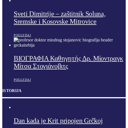
Sveti Dimitrije – zaštitnik Soluna,
Sremske i Kosovske Mitrovice
POGLEDAJ
ΒΙΟΓΡΑΦΙΑ Καθηγητής Δρ. Μίοντραγκ
Μίτσα Στογιάνοβιτς
POGLEDAJ
ISTORIJA
Dan kada je Krit pripojen Grčkoj