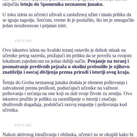
uključila
šetnju do Spomenika neznanom junaku
.
U toku izleta su učenici uživali u zasluženoj užini i imala priliku da
se igraju napolju. Srećom, vreme ih je poslužilo, što im je omogućilo
jedan nezaboravan i prijatan izlet.
FOTO: BIS
Ovo iskustvo izleta na Avalski toranj ostavilo je dubok utisak na
učenike petog razreda, pružajući im priliku da se povežu sa svojom
lokalnom zajednicom na jedan dublji način.
Penjanje na toranj i
posmatranje predivnih pejzaža u okolini probudilo je njihovu
znatiželju i osećaj divljenja prema prirodi i istoriji ovog kraja.
Šetnja do Groba neznanog junaka dodala je element poštovanja i
zahvalnosti prema prošlosti, podsećajući učenike na važnost
poštovanja i sećanja na one koji su dali svoje živote za zemlju. Ovo
iskustvo pružilo je priliku za razmišljanje o istoriji i značaju
društvenih događaja, podstičući razvoj empatije i poštovanja kod
učenika.
FOTO: BIS
Nakon aktivnog istraživanja i obilaska, učenici su se okupili kako bi