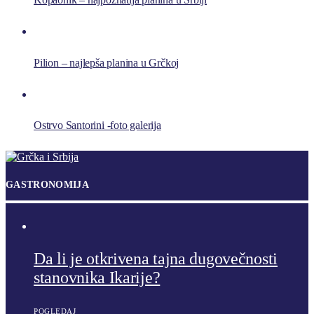
Pilion – najlepša planina u Grčkoj
Ostrvo Santorini -foto galerija
GASTRONOMIJA
Da li je otkrivena tajna dugovečnosti
stanovnika Ikarije?
POGLEDAJ