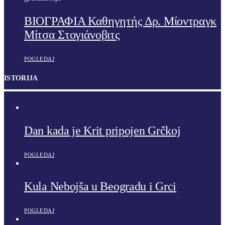
ΒΙΟΓΡΑΦΙΑ Καθηγητής Δρ. Μίοντραγκ
Μίτσα Στογιάνοβιτς
POGLEDAJ
ISTORIJA
Dan kada je Krit pripojen Grčkoj
POGLEDAJ
Kula Nebojša u Beogradu i Grci
POGLEDAJ