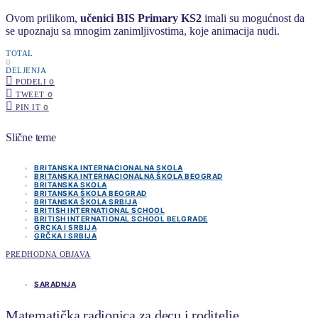
Ovom prilikom,
učenici BIS Primary KS2
imali su mogućnost da
se upoznaju sa mnogim zanimljivostima, koje animacija nudi.
TOTAL
0
DELJENJA
PODELI
0
TWEET
0
PIN IT
0
Slične teme
BRITANSKA INTERNACIONALNA SKOLA
BRITANSKA INTERNACIONALNA ŠKOLA BEOGRAD
BRITANSKA SKOLA
BRITANSKA ŠKOLA BEOGRAD
BRITANSKA ŠKOLA SRBIJA
BRITISH INTERNATIONAL SCHOOL
BRITISH INTERNATIONAL SCHOOL BELGRADE
GRCKA I SRBIJA
GRČKA I SRBIJA
PREDHODNA OBJAVA
SARADNJA
Matematička radionica za decu i roditelje