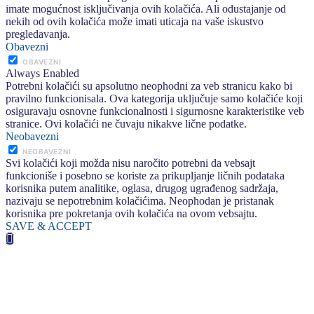
imate mogućnost isključivanja ovih kolačića. Ali odustajanje od
nekih od ovih kolačića može imati uticaja na vaše iskustvo
pregledavanja.
Obavezni
OBAVEZNI
Always Enabled
Potrebni kolačići su apsolutno neophodni za veb stranicu kako bi
pravilno funkcionisala. Ova kategorija uključuje samo kolačiće koji
osiguravaju osnovne funkcionalnosti i sigurnosne karakteristike veb
stranice. Ovi kolačići ne čuvaju nikakve lične podatke.
Neobavezni
NEOBAVEZNI
Svi kolačići koji možda nisu naročito potrebni da vebsajt
funkcioniše i posebno se koriste za prikupljanje ličnih podataka
korisnika putem analitike, oglasa, drugog ugrađenog sadržaja,
nazivaju se nepotrebnim kolačićima. Neophodan je pristanak
korisnika pre pokretanja ovih kolačića na ovom vebsajtu.
SAVE & ACCEPT