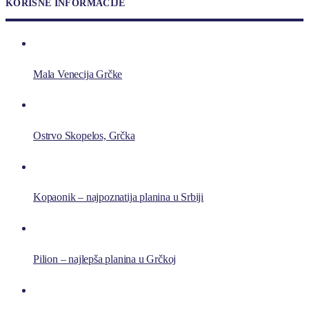
KORISNE INFORMACIJE
Mala Venecija Grčke
Ostrvo Skopelos, Grčka
Kopaonik – najpoznatija planina u Srbiji
Pilion – najlepša planina u Grčkoj