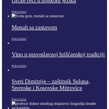
Grčke reči u srpskom jeziku
POGLEDAJ
Monah sa zastavom
POGLEDAJ
Vino u pravoslavnoj hrišćanskoj tradiciji
POGLEDAJ
Sveti Dimitrije – zaštitnik Soluna,
Sremske i Kosovske Mitrovice
POGLEDAJ