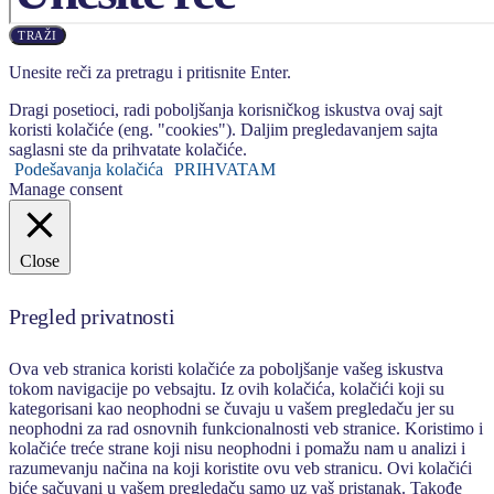
TRAŽI
Unesite reči za pretragu i pritisnite Enter.
Dragi posetioci, radi poboljšanja korisničkog iskustva ovaj sajt
koristi kolačiće (eng. "cookies"). Daljim pregledavanjem sajta
saglasni ste da prihvatate kolačiće.
Podešavanja kolačića
PRIHVATAM
Manage consent
Close
Pregled privatnosti
Ova veb stranica koristi kolačiće za poboljšanje vašeg iskustva
tokom navigacije po vebsajtu. Iz ovih kolačića, kolačići koji su
kategorisani kao neophodni se čuvaju u vašem pregledaču jer su
neophodni za rad osnovnih funkcionalnosti veb stranice. Koristimo i
kolačiće treće strane koji nisu neophodni i pomažu nam u analizi i
razumevanju načina na koji koristite ovu veb stranicu. Ovi kolačići
biće sačuvani u vašem pregledaču samo uz vaš pristanak. Takođe