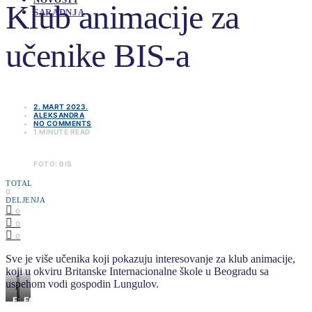
Klub animacije za
SARADNJA
učenike BIS-a
2. MART 2023.
ALEKSANDRA
NO COMMENTS
1 MINUTE READ
FOTO: BIS
TOTAL
0
DELJENJA
0
0
0
Sve je više učenika koji pokazuju interesovanje za klub animacije,
koji u okviru Britanske Internacionalne škole u Beogradu sa
uspehom vodi gospodin Lungulov.
FOTO:
FOTO:
BIS
BIS