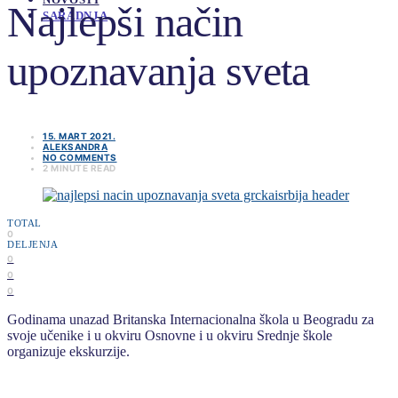
Najlepši način
SARADNJA
upoznavanja sveta
15. MART 2021.
ALEKSANDRA
NO COMMENTS
2 MINUTE READ
TOTAL
0
DELJENJA
0
0
0
Godinama unazad Britanska Internacionalna škola u Beogradu za
svoje učenike i u okviru Osnovne i u okviru Srednje škole
organizuje ekskurzije.