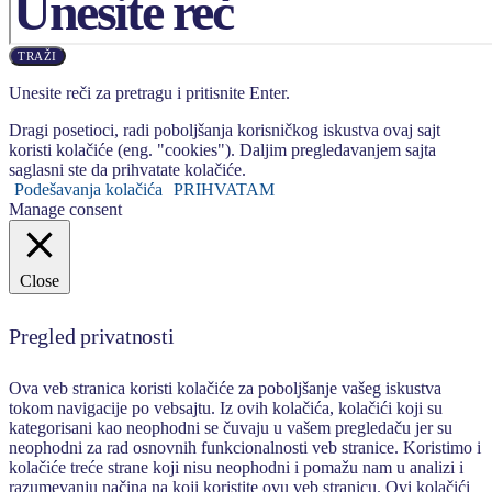
TRAŽI
Unesite reči za pretragu i pritisnite Enter.
Dragi posetioci, radi poboljšanja korisničkog iskustva ovaj sajt
koristi kolačiće (eng. "cookies"). Daljim pregledavanjem sajta
saglasni ste da prihvatate kolačiće.
Podešavanja kolačića
PRIHVATAM
Manage consent
Close
Pregled privatnosti
Ova veb stranica koristi kolačiće za poboljšanje vašeg iskustva
tokom navigacije po vebsajtu. Iz ovih kolačića, kolačići koji su
kategorisani kao neophodni se čuvaju u vašem pregledaču jer su
neophodni za rad osnovnih funkcionalnosti veb stranice. Koristimo i
kolačiće treće strane koji nisu neophodni i pomažu nam u analizi i
razumevanju načina na koji koristite ovu veb stranicu. Ovi kolačići