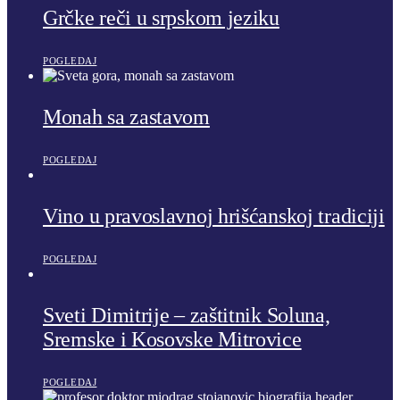
Grčke reči u srpskom jeziku
POGLEDAJ
Monah sa zastavom
POGLEDAJ
Vino u pravoslavnoj hrišćanskoj tradiciji
POGLEDAJ
Sveti Dimitrije – zaštitnik Soluna,
Sremske i Kosovske Mitrovice
POGLEDAJ