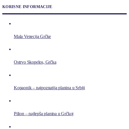
KORISNE INFORMACIJE
Mala Venecija Grčke
Ostrvo Skopelos, Grčka
Kopaonik – najpoznatija planina u Srbiji
Pilion – najlepša planina u Grčkoj