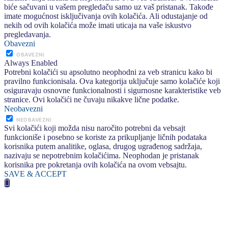
biće sačuvani u vašem pregledaču samo uz vaš pristanak. Takođe
imate mogućnost isključivanja ovih kolačića. Ali odustajanje od
nekih od ovih kolačića može imati uticaja na vaše iskustvo
pregledavanja.
Obavezni
OBAVEZNI
Always Enabled
Potrebni kolačići su apsolutno neophodni za veb stranicu kako bi
pravilno funkcionisala. Ova kategorija uključuje samo kolačiće koji
osiguravaju osnovne funkcionalnosti i sigurnosne karakteristike veb
stranice. Ovi kolačići ne čuvaju nikakve lične podatke.
Neobavezni
NEOBAVEZNI
Svi kolačići koji možda nisu naročito potrebni da vebsajt
funkcioniše i posebno se koriste za prikupljanje ličnih podataka
korisnika putem analitike, oglasa, drugog ugrađenog sadržaja,
nazivaju se nepotrebnim kolačićima. Neophodan je pristanak
korisnika pre pokretanja ovih kolačića na ovom vebsajtu.
SAVE & ACCEPT