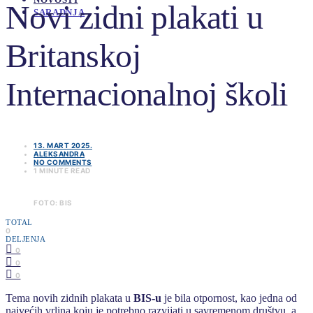
Novi zidni plakati u
SARADNJA
Britanskoj
Internacionalnoj školi
13. MART 2025.
ALEKSANDRA
NO COMMENTS
1 MINUTE READ
FOTO: BIS
TOTAL
0
DELJENJA
0
0
0
Tema novih zidnih plakata u
BIS-u
je bila otpornost, kao jedna od
najvećih vrlina koju je potrebno razvijati u savremenom društvu, a