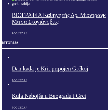
ΒΙΟΓΡΑΦΙΑ Καθηγητής Δρ. Μίοντραγκ
Μίτσα Στογιάνοβιτς
POGLEDAJ
ISTORIJA
Dan kada je Krit pripojen Grčkoj
POGLEDAJ
Kula Nebojša u Beogradu i Grci
POGLEDAJ