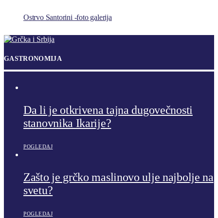
Ostrvo Santorini -foto galerija
GASTRONOMIJA
Da li je otkrivena tajna dugovečnosti
stanovnika Ikarije?
POGLEDAJ
Zašto je grčko maslinovo ulje najbolje na
svetu?
POGLEDAJ