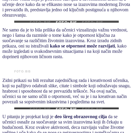
učenje dece kako da se efikasno nose sa izazovima modernog života
i prevaziđu ih, predstavlja jedno od ključnih postignuća u njihovom
obrazovanju.
FOTO: BIS
FOTO: BIS
FOTO: BIS
Ne samo da je to bila prilika da učenici vizualizuju važnu vrednost,
nego i šansa da razmisle o tome kako je otpornost ključna za
suočavanje sa različitim životnim izazovima. Kroz izradu zidnih
prikaza, oni su istraživali
kako se otpornost može razvijati
, kako
može izgledati u svakodnevnim situacijama i na koji način može
doprineti njihovom ličnom rastu.
FOTO: BIS
Zidni prikazi su bili rezultat zajedničkog rada i kreativnosti učenika,
koji su pažljivo odabrali slike, citate i simbole koji odražavaju snagu,
hrabrost i sposobnost da se prevaziđu teškoće. Na ovaj način,
učenici su ne samo učili o otpornosti, već su je i na kreativan način
povezali sa sopstvenim iskustvima i pogledima na svet.
FOTO: BIS
FOTO: BIS
FOTO: BIS
U pitanju je projekat koji je
deo šireg obrazovnog cilja
da se
učenici osnaže za suočavanje sa svim izazovima koji ih čekaju u
budućnosti. Kroz ovakve aktivnosti, deca razvijaju važne životne
veštine i uče kako da se nose sa neizvesnostima i poteškoćama sa