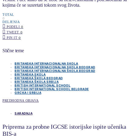
kojima će se susretati tokom svog života.
TOTAL
0
DELJENJA
PODELI
0
TWEET
0
PIN IT
0
Slične teme
BRITANSKA INTERNACIONALNA SKOLA
BRITANSKA INTERNACIONALNA SKOLA BEOGRAD
BRITANSKA INTERNACIONALNA ŠKOLA BEOGRAD
BRITANSKA SKOLA
BRITANSKA ŠKOLA BEOGRAD
BRITANSKA ŠKOLA SRBIJA
BRITISH INTERNATIONAL SCHOOL
BRITISH INTERNATIONAL SCHOOL BELGRADE
GRCKA I SRBIJA
PREDHODNA OBJAVA
SARADNJA
Priprema za probne IGCSE istorijske ispite učenika
BIS-a