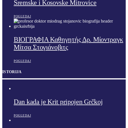
Sremske i Kosovske Mitrovice
POGLEDAJ
ΒΙΟΓΡΑΦΙΑ Καθηγητής Δρ. Μίοντραγκ
Μίτσα Στογιάνοβιτς
POGLEDAJ
ISTORIJA
Dan kada je Krit pripojen Grčkoj
POGLEDAJ