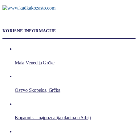
KORISNE INFORMACIJE
Mala Venecija Grčke
Ostrvo Skopelos, Grčka
Kopaonik – najpoznatija planina u Srbiji