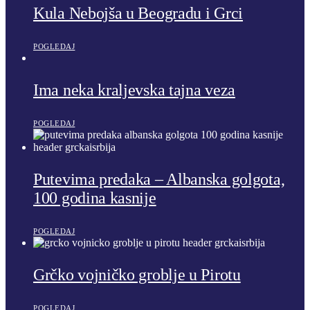
Kula Nebojša u Beogradu i Grci
POGLEDAJ
Ima neka kraljevska tajna veza
POGLEDAJ
Putevima predaka – Albanska golgota,
100 godina kasnije
POGLEDAJ
Grčko vojničko groblje u Pirotu
POGLEDAJ