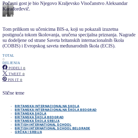
Počasni gost je bio Njegovo Kraljevsko Visočanstvo Aleksandar
Karađorđevič.
FOTO:
FOTO:
BIS
BIS
Tom prilikom su učenicima BIS-a, koji su pokazali izuzetna
postignuća tokom školovanja, uručena specijalna priznanja. Nagrade
su dodeljene od strane Saveta britanskih internacionalnih škola
(COBIS) i Evropskog saveta međunarodnih škola (ECIS).
TOTAL
0
DELJENJA
PODELI
0
TWEET
0
PIN IT
0
Slične teme
BRITANSKA INTERNACIONALNA SKOLA
BRITANSKA INTERNACIONALNA ŠKOLA BEOGRAD
BRITANSKA SKOLA
BRITANSKA ŠKOLA BEOGRAD
BRITANSKA ŠKOLA SRBIJA
BRITISH INTERNATIONAL SCHOOL
BRITISH INTERNATIONAL SCHOOL BELGRADE
GRČKA I SRBIJA