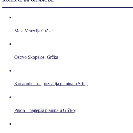
KORISNE INFORMACIJE
Mala Venecija Grčke
Ostrvo Skopelos, Grčka
Kopaonik – najpoznatija planina u Srbiji
Pilion – najlepša planina u Grčkoj