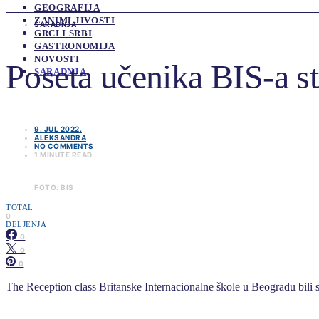
GEOGRAFIJA
ZANIMLJIVOSTI
SARADNJA
GRCI I SRBI
GASTRONOMIJA
NOVOSTI
Poseta učenika BIS-a s
SARADNJA
9. JUL 2022.
ALEKSANDRA
NO COMMENTS
1 MINUTE READ
FOTO: BIS
TOTAL
0
DELJENJA
0
0
0
The Reception class Britanske Internacionalne škole u Beogradu bili 