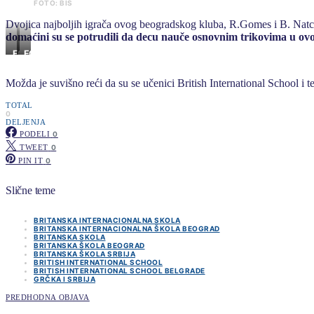
FOTO: BIS
Dvojica najboljih igrača ovog beogradskog kluba, R.Gomes i B. Natcho
domaćini su se potrudili da decu nauče osnovnim trikovima u ovoj
FOTO:
FOTO:
BIS
BIS
Možda je suvišno reći da su se učenici British International School i t
TOTAL
0
DELJENJA
PODELI
0
TWEET
0
PIN IT
0
Slične teme
BRITANSKA INTERNACIONALNA SKOLA
BRITANSKA INTERNACIONALNA ŠKOLA BEOGRAD
BRITANSKA SKOLA
BRITANSKA ŠKOLA BEOGRAD
BRITANSKA ŠKOLA SRBIJA
BRITISH INTERNATIONAL SCHOOL
BRITISH INTERNATIONAL SCHOOL BELGRADE
GRČKA I SRBIJA
PREDHODNA OBJAVA