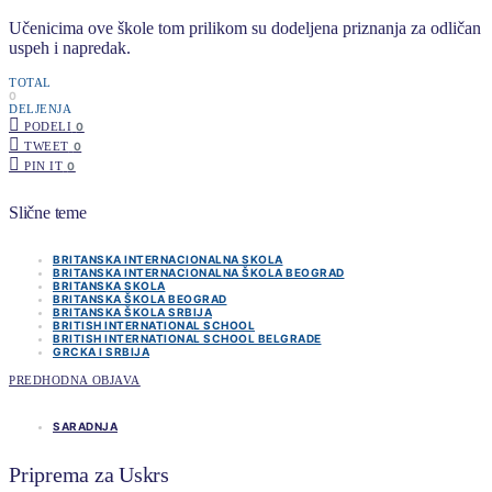
Učenicima ove škole tom prilikom su dodeljena priznanja za odličan
uspeh i napredak.
TOTAL
0
DELJENJA
PODELI
0
TWEET
0
PIN IT
0
Slične teme
BRITANSKA INTERNACIONALNA SKOLA
BRITANSKA INTERNACIONALNA ŠKOLA BEOGRAD
BRITANSKA SKOLA
BRITANSKA ŠKOLA BEOGRAD
BRITANSKA ŠKOLA SRBIJA
BRITISH INTERNATIONAL SCHOOL
BRITISH INTERNATIONAL SCHOOL BELGRADE
GRCKA I SRBIJA
PREDHODNA OBJAVA
SARADNJA
Priprema za Uskrs