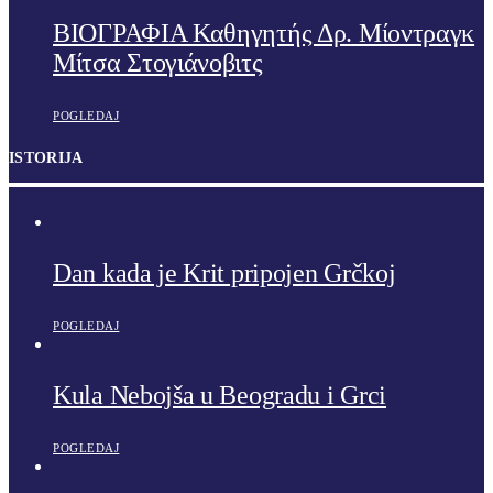
ΒΙΟΓΡΑΦΙΑ Καθηγητής Δρ. Μίοντραγκ
Μίτσα Στογιάνοβιτς
POGLEDAJ
ISTORIJA
Dan kada je Krit pripojen Grčkoj
POGLEDAJ
Kula Nebojša u Beogradu i Grci
POGLEDAJ