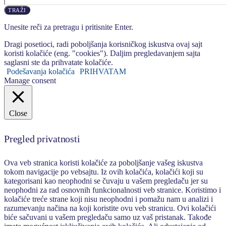
TRAŽI
Unesite reči za pretragu i pritisnite Enter.
Dragi posetioci, radi poboljšanja korisničkog iskustva ovaj sajt
koristi kolačiće (eng. "cookies"). Daljim pregledavanjem sajta
saglasni ste da prihvatate kolačiće.
Podešavanja kolačića
PRIHVATAM
Manage consent
Close
Pregled privatnosti
Ova veb stranica koristi kolačiće za poboljšanje vašeg iskustva
tokom navigacije po vebsajtu. Iz ovih kolačića, kolačići koji su
kategorisani kao neophodni se čuvaju u vašem pregledaču jer su
neophodni za rad osnovnih funkcionalnosti veb stranice. Koristimo i
kolačiće treće strane koji nisu neophodni i pomažu nam u analizi i
razumevanju načina na koji koristite ovu veb stranicu. Ovi kolačići
biće sačuvani u vašem pregledaču samo uz vaš pristanak. Takođe