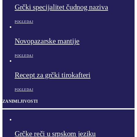
Grčki specijalitet čudnog naziva
POGLEDAJ
Novopazarske mantije
POGLEDAJ
Recept za grčki tirokafteri
POGLEDAJ
ZANIMLJIVOSTI
Grčke reči u srpskom jeziku