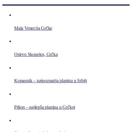
Mala Venecija Grčke
Ostrvo Skopelos, Grčka
Kopaonik – najpoznatija planina u Srbiji
Pilion – najlepša planina u Grčkoj