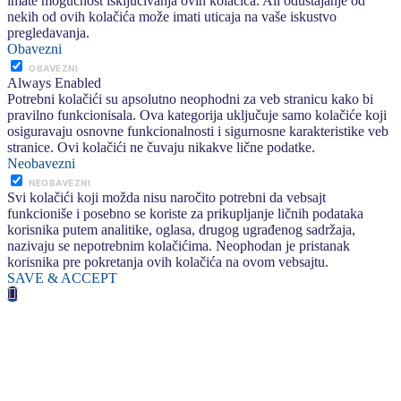
imate mogućnost isključivanja ovih kolačića. Ali odustajanje od
nekih od ovih kolačića može imati uticaja na vaše iskustvo
pregledavanja.
Obavezni
OBAVEZNI
Always Enabled
Potrebni kolačići su apsolutno neophodni za veb stranicu kako bi
pravilno funkcionisala. Ova kategorija uključuje samo kolačiće koji
osiguravaju osnovne funkcionalnosti i sigurnosne karakteristike veb
stranice. Ovi kolačići ne čuvaju nikakve lične podatke.
Neobavezni
NEOBAVEZNI
Svi kolačići koji možda nisu naročito potrebni da vebsajt
funkcioniše i posebno se koriste za prikupljanje ličnih podataka
korisnika putem analitike, oglasa, drugog ugrađenog sadržaja,
nazivaju se nepotrebnim kolačićima. Neophodan je pristanak
korisnika pre pokretanja ovih kolačića na ovom vebsajtu.
SAVE & ACCEPT