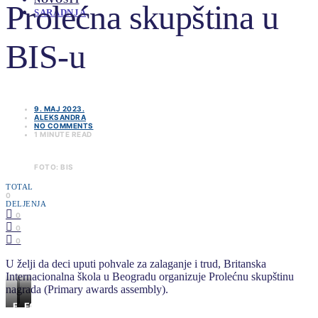
Prolećna skupština u
SARADNJA
BIS-u
9. MAJ 2023.
ALEKSANDRA
NO COMMENTS
1 MINUTE READ
FOTO: BIS
TOTAL
0
DELJENJA
0
0
0
U želji da deci uputi pohvale za zalaganje i trud, Britanska
Internacionalna škola u Beogradu organizuje Prolećnu skupštinu
nagrada (Primary awards assembly).
FOTO:
FOTO:
FOTO:
BIS
BIS
BIS