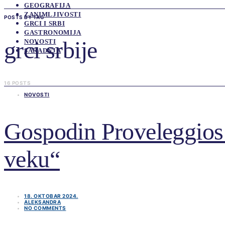
GEOGRAFIJA
ZANIMLJIVOSTI
POSTS BY TAG
GRCI I SRBI
GASTRONOMIJA
grci srbije
NOVOSTI
SARADNJA
16 POSTS
NOVOSTI
Gospodin Proveleggios u
veku“
18. OKTOBAR 2024.
ALEKSANDRA
NO COMMENTS