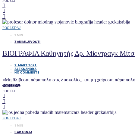
PODELI
POGLEDAJ
1 MIN
ZANIMLJIVOSTI
ΒΙΟΓΡΑΦΙΑ Καθηγητής Δρ. Μίοντραγκ Μίτσα
7. MART 2021.
ALEKSANDRA
NO COMMENTS
«Μη θλίβεσαι πάρα πολύ στις δυσκολίες, και μη χαίρεσαι πάρα πολύ
POGLEDAJ
PODELI
POGLEDAJ
1 MIN
SARADNJA