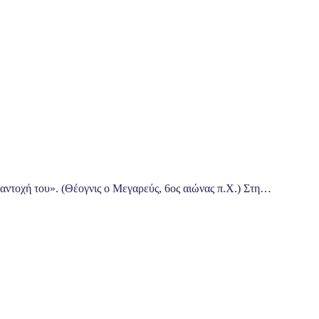
 αντοχή του». (Θέογνις o Μεγαρεύς, 6ος αιώνας π.Χ.) Στη…