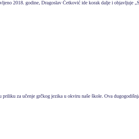
avljeno 2018. godine, Dragoslav Ćetković ide korak dalje i objavljuje 
riliku za učenje grčkog jezika u okviru naše škole. Ova dugogodišnj