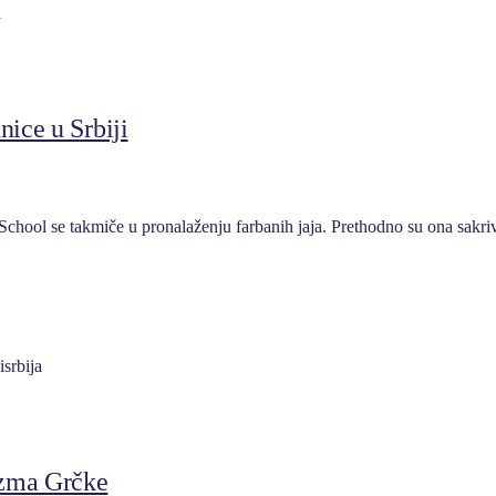
nice u Srbiji
School se takmiče u pronalaženju farbanih jaja. Prethodno su ona sakri
izma Grčke