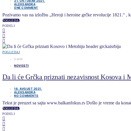
31. OKTOBAR 2021.
ALEKSANDRA
ONE COMMENT
Pozivamo vas na izložbu „Heroji i heroine grčke revolucije 1821.“ ,
POGLEDAJ
PODELI
POGLEDAJ
5 MIN
NOVOSTI
Da li će Grčka priznati nezavisnost Kosova i 
16. AVGUST 2021.
ALEKSANDRA
NO COMMENTS
Tekst je preuzet sa sajta www.balkanfokus.rs Došlo je vreme da konač
POGLEDAJ
PODELI