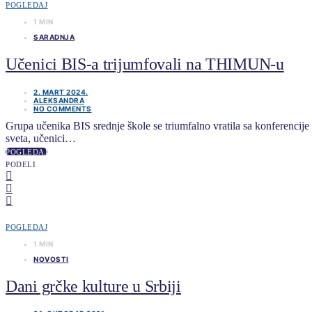
POGLEDAJ
1 MIN
SARADNJA
Učenici BIS-a trijumfovali na THIMUN-u
2. MART 2024.
ALEKSANDRA
NO COMMENTS
Grupa učenika BIS srednje škole se triumfalno vratila sa konferenci
sveta, učenici…
POGLEDAJ
PODELI
POGLEDAJ
1 MIN
NOVOSTI
Dani grčke kulture u Srbiji