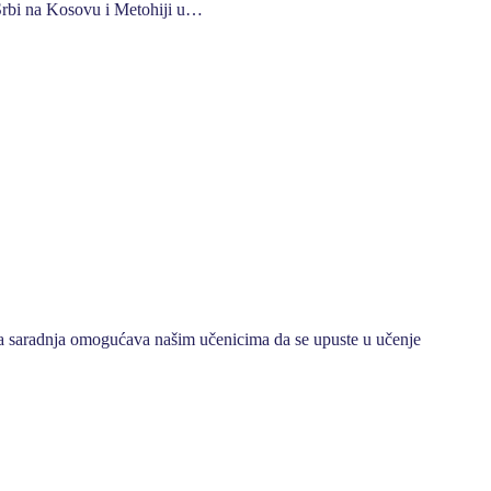
„Srbi na Kosovu i Metohiji u…
a saradnja omogućava našim učenicima da se upuste u učenje