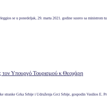
veleggios se u ponedeljak, 29. marta 2021. godine susreo sa ministr
ος τον Υπουργό Τουρισμού κ Θεοχάρη
e stranke Grka Srbije i Udruženja Grci Srbije, gospodin Vasilios E. P