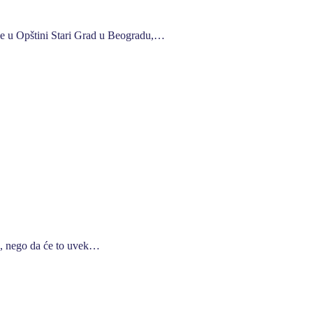
ine u Opštini Stari Grad u Beogradu,…
ća, nego da će to uvek…