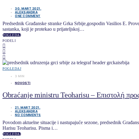
30. MART 2021.
ALEKSANDRA
ONE COMMENT
Predsednik Građanske stranke Grka Srbije,gospodin Vasilios E. Pro
sastanka, koji je protekao u prijateljskoj…
POGLEDAJ
PODELI
POGLEDAJ
3 MIN
NOVOSTI
Obraćanje ministru Teoharisu – Επιστολή πρ
21. MART 2021.
ALEKSANDRA
NO COMMENTS
Povodom aktuelne situacije i nastupajuće sezone, predsednik Građansk
Harisu Teoharisu. Pisma i…
POGLEDAJ