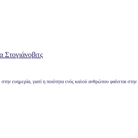
 Στογιάνοβιτς
 στην ευημερία, γιατί η ποιότητα ενός καλού ανθρώπου φαίνεται στην