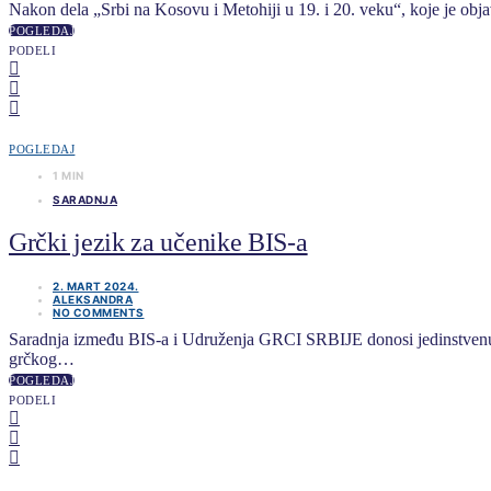
Nakon dela „Srbi na Kosovu i Metohiji u 19. i 20. veku“, koje je obj
POGLEDAJ
PODELI
POGLEDAJ
1 MIN
SARADNJA
Grčki jezik za učenike BIS-a
2. MART 2024.
ALEKSANDRA
NO COMMENTS
Saradnja između BIS-a i Udruženja GRCI SRBIJE donosi jedinstvenu p
grčkog…
POGLEDAJ
PODELI