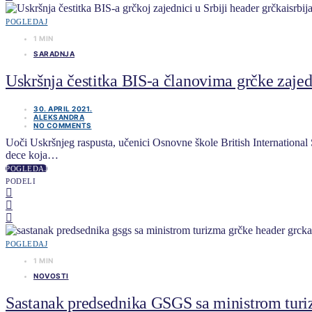
POGLEDAJ
1 MIN
SARADNJA
Uskršnja čestitka BIS-a članovima grčke zajed
30. APRIL 2021.
ALEKSANDRA
NO COMMENTS
Uoči Uskršnjeg raspusta, učenici Osnovne škole British International 
dece koja…
POGLEDAJ
PODELI
POGLEDAJ
1 MIN
NOVOSTI
Sastanak predsednika GSGS sa ministrom tur