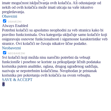
imate mogućnost isključivanja ovih kolačića. Ali odustajanje od
nekih od ovih kolačića može imati uticaja na vaše iskustvo
pregledavanja.
Obavezni
OBAVEZNI
Always Enabled
Potrebni kolačići su apsolutno neophodni za veb stranicu kako bi
pravilno funkcionisala. Ova kategorija uključuje samo kolačiće koji
osiguravaju osnovne funkcionalnosti i sigurnosne karakteristike veb
stranice. Ovi kolačići ne čuvaju nikakve lične podatke.
Neobavezni
NEOBAVEZNI
Svi kolačići koji možda nisu naročito potrebni da vebsajt
funkcioniše i posebno se koriste za prikupljanje ličnih podataka
korisnika putem analitike, oglasa, drugog ugrađenog sadržaja,
nazivaju se nepotrebnim kolačićima. Neophodan je pristanak
korisnika pre pokretanja ovih kolačića na ovom vebsajtu.
SAVE & ACCEPT