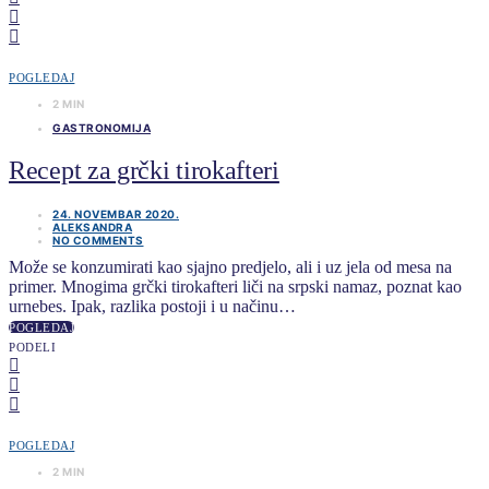
POGLEDAJ
2 MIN
GASTRONOMIJA
Recept za grčki tirokafteri
24. NOVEMBAR 2020.
ALEKSANDRA
NO COMMENTS
Može se konzumirati kao sjajno predjelo, ali i uz jela od mesa na
primer. Mnogima grčki tirokafteri liči na srpski namaz, poznat kao
urnebes. Ipak, razlika postoji i u načinu…
POGLEDAJ
PODELI
POGLEDAJ
2 MIN