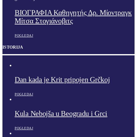
ΒΙΟΓΡΑΦΙΑ Καθηγητής Δρ. Μίοντραγκ
Μίτσα Στογιάνοβιτς
POGLEDAJ
ISTORIJA
Dan kada je Krit pripojen Grčkoj
POGLEDAJ
Kula Nebojša u Beogradu i Grci
POGLEDAJ