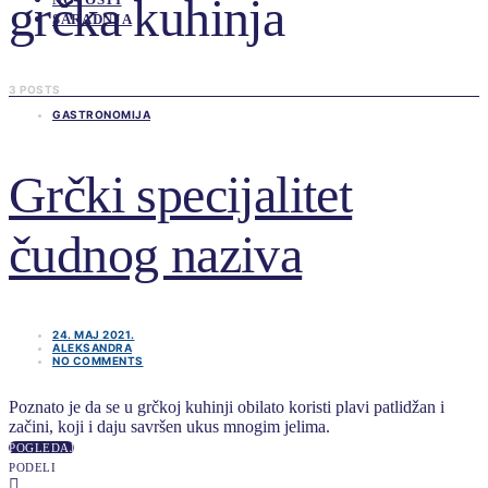
grčka kuhinja
SARADNJA
3 POSTS
GASTRONOMIJA
Grčki specijalitet
čudnog naziva
24. MAJ 2021.
ALEKSANDRA
NO COMMENTS
Poznato je da se u grčkoj kuhinji obilato koristi plavi patlidžan i
začini, koji i daju savršen ukus mnogim jelima.
POGLEDAJ
PODELI