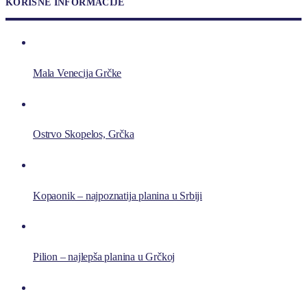
KORISNE INFORMACIJE
Mala Venecija Grčke
Ostrvo Skopelos, Grčka
Kopaonik – najpoznatija planina u Srbiji
Pilion – najlepša planina u Grčkoj