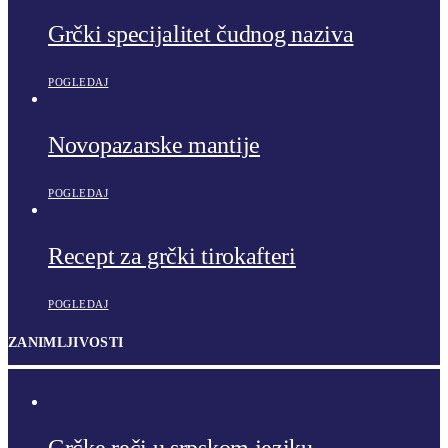
Grčki specijalitet čudnog naziva
POGLEDAJ
Novopazarske mantije
POGLEDAJ
Recept za grčki tirokafteri
POGLEDAJ
ZANIMLJIVOSTI
Grčke reči u srpskom jeziku