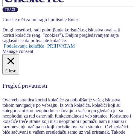
TRAŽI
Unesite reči za pretragu i pritisnite Enter.
Dragi posetioci, radi poboljšanja korisničkog iskustva ovaj sajt
koristi kolačiće (eng. "cookies"). Daljim pregledavanjem sajta
saglasni ste da prihvatate kolačiće.
Podešavanja kolačića
PRIHVATAM
Manage consent
Close
Pregled privatnosti
Ova veb stranica koristi kolačiće za poboljšanje vašeg iskustva
tokom navigacije po vebsajtu. Iz ovih kolačića, kolačići koji su
kategorisani kao neophodni se čuvaju u vašem pregledaču jer su
neophodni za rad osnovnih funkcionalnosti veb stranice. Koristimo i
kolačiće treće strane koji nisu neophodni i pomažu nam u analizi i
razumevanju načina na koji koristite ovu veb stranicu. Ovi kolačići
biće sačuvani u vašem pregledaču samo uz vaš pristanak. Takođe