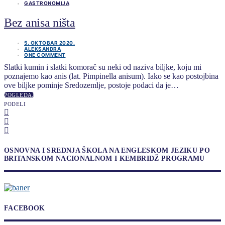
GASTRONOMIJA
Bez anisa ništa
5. OKTOBAR 2020.
ALEKSANDRA
ONE COMMENT
Slatki kumin i slatki komorač su neki od naziva biljke, koju mi
poznajemo kao anis (lat. Pimpinella anisum). Iako se kao postojbina
ove biljke pominje Sredozemlje, postoje podaci da je…
POGLEDAJ
PODELI
OSNOVNA I SREDNJA ŠKOLA NA ENGLESKOM JEZIKU PO
BRITANSKOM NACIONALNOM I KEMBRIDŽ PROGRAMU
FACEBOOK