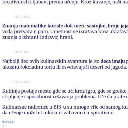
kreativnosti i ljubavi prema učenju. Kroz kuvanje, naši naj
FOTO: BIS
Znanja matematike koriste dok mere sastojke, broje jaja 
voda pretvara u paru. Umetnost se izražava kroz ukrašavan
znanja o ishrani i zdravoj hrani.
FOTO: BIS
Najbolji deo ovih kulinarskih avantura je što
deca imaju p
ukusnu čokoladnu tortu ili osvežavajući desert od jagoda
FOTO: BIS
Kuhinja postaje mesto gde se uči kroz igru, gde se greške 
strpljenje i sposobnost rešavanja problema. Uče da prate 
Kulinarske radionice u BIS-u su mnogo više od samog kuva
da učenje može biti ukusno, zabavno i inspirativno.
TOTAL
0