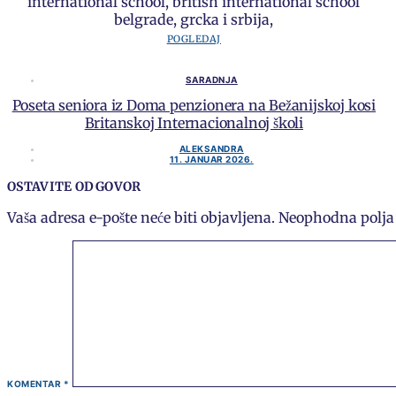
POGLEDAJ
SARADNJA
Poseta seniora iz Doma penzionera na Bežanijskoj kosi
Britanskoj Internacionalnoj školi
ALEKSANDRA
11. JANUAR 2026.
OSTAVITE ODGOVOR
Vaša adresa e-pošte neće biti objavljena.
Neophodna polja
KOMENTAR
*