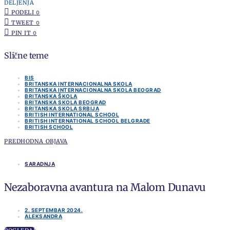
DELJENJA
PODELI
0
TWEET
0
PIN IT
0
Slične teme
BIS
BRITANSKA INTERNACIONALNA SKOLA
BRITANSKA INTERNACIONALNA SKOLA BEOGRAD
BRITANSKA ŠKOLA
BRITANSKA SKOLA BEOGRAD
BRITANSKA SKOLA SRBIJA
BRITISH INTERNATIONAL SCHOOL
BRITISH INTERNATIONAL SCHOOL BELGRADE
BRITISH SCHOOL
PREDHODNA OBJAVA
SARADNJA
Nezaboravna avantura na Malom Dunavu
2. SEPTEMBAR 2024.
ALEKSANDRA