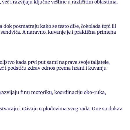
već i razvijaju ključne veštine u različitim oblastima.
dok posmatraju kako se testo diže, čokolada topi ili
h sendviča. A naravno, kuvanje je i praktična primena
oljstvo kada prvi put sami naprave svoje taljatele,
eć i podstiču zdrav odnos prema hrani i kuvanju.
a razvijaju finu motoriku, koordinaciju oko-ruka,
 stvaraju i uživaju u plodovima svog rada. One su dokaz