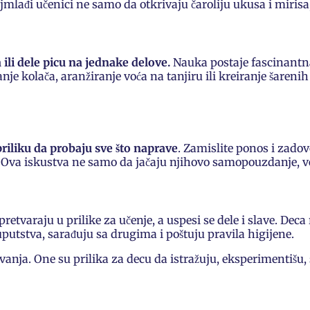
mlađi učenici ne samo da otkrivaju čaroliju ukusa i mirisa, 
ili dele picu na jednake delove.
Nauka postaje fascinantna 
je kolača, aranžiranje voća na tanjiru ili kreiranje šareni
riliku da probaju sve što naprave
. Zamislite ponos i zadov
. Ova iskustva ne samo da jačaju njihovo samopouzdanje, v
pretvaraju u prilike za učenje, a uspesi se dele i slave. Dec
uputstva, sarađuju sa drugima i poštuju pravila higijene.
nja. One su prilika za decu da istražuju, eksperimentišu,