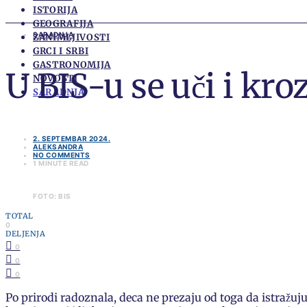
ISTORIJA
GEOGRAFIJA
SARADNJA
ZANIMLJIVOSTI
GRCI I SRBI
GASTRONOMIJA
U BIS-u se uči i kro
NOVOSTI
SARADNJA
2. SEPTEMBAR 2024.
ALEKSANDRA
NO COMMENTS
1 MINUTE READ
FOTO: BIS
TOTAL
0
DELJENJA
0
0
0
Po prirodi radoznala, deca ne prezaju od toga da istražuju