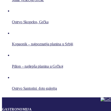
Ostrvo Skopelos, Grčka
Kopaonik – najpoznatija planina u Srbiji
Pilion – najlepša planina u Grčkoj
Ostrvo Santorini -foto galerija
GASTRONOMIJA