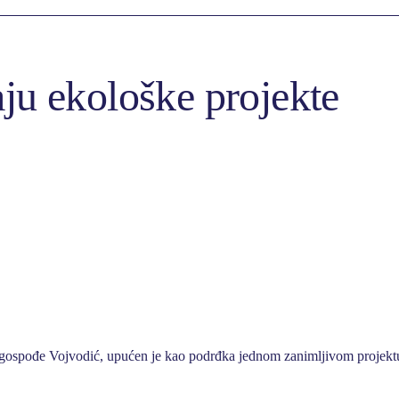
ju ekološke projekte
u gospođe Vojvodić, upućen je kao podrđka jednom zanimljivom projekt