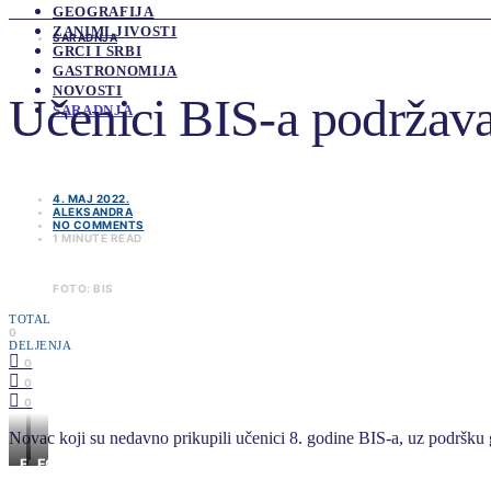
GEOGRAFIJA
ZANIMLJIVOSTI
SARADNJA
GRCI I SRBI
GASTRONOMIJA
NOVOSTI
Učenici BIS-a podržava
SARADNJA
4. MAJ 2022.
ALEKSANDRA
NO COMMENTS
1 MINUTE READ
FOTO: BIS
TOTAL
0
DELJENJA
0
0
0
Novac koji su nedavno prikupili učenici 8. godine BIS-a, uz podršk
FOTO:
FOTO:
BIS
BIS