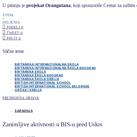
U pitanju je
projekat Orangutana
, koji sponzoriše Centar za zaštit
TOTAL
0
DELJENJA
PODELI
0
TWEET
0
PIN IT
0
Slične teme
BRITANSKA INTERNACIONALNA SKOLA
BRITANSKA INTERNACIONALNA ŠKOLA BEOGRAD
BRITANSKA SKOLA
BRITANSKA ŠKOLA BEOGRAD
BRITANSKA ŠKOLA SRBIJA
BRITISH INTERNATIONAL SCHOOL
BRITISH INTERNATIONAL SCHOOL BELGRADE
GRČKA I SRBIJA
PREDHODNA OBJAVA
SARADNJA
Zanimljive aktivnosti u BIS-u pred Uskrs