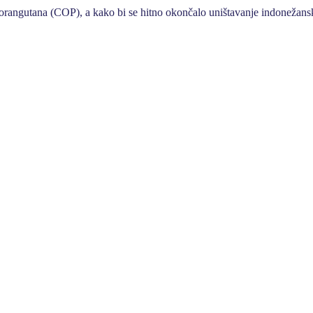
u orangutana (COP), a kako bi se hitno okončalo uništavanje indonežans