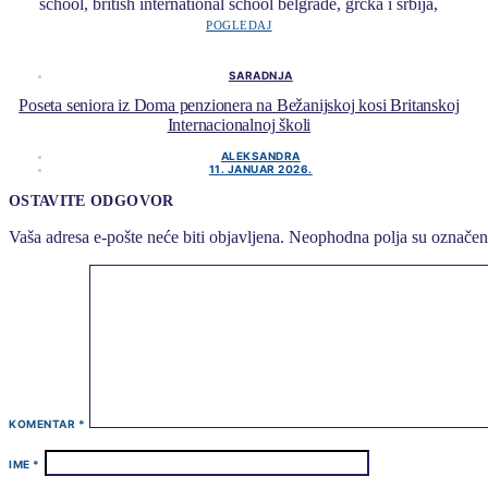
POGLEDAJ
SARADNJA
Poseta seniora iz Doma penzionera na Bežanijskoj kosi Britanskoj
Internacionalnoj školi
ALEKSANDRA
11. JANUAR 2026.
OSTAVITE ODGOVOR
Vaša adresa e-pošte neće biti objavljena.
Neophodna polja su označe
KOMENTAR
*
IME
*