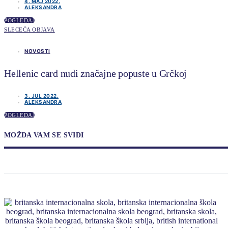
4. MAJ 2022.
ALEKSANDRA
POGLEDAJ
SLECEĆA OBJAVA
NOVOSTI
Hellenic card nudi značajne popuste u Grčkoj
3. JUL 2022.
ALEKSANDRA
POGLEDAJ
MOŽDA VAM SE SVIDI