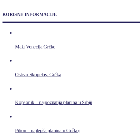
KORISNE INFORMACIJE
Mala Venecija Grčke
Ostrvo Skopelos, Grčka
Kopaonik – najpoznatija planina u Srbiji
Pilion – najlepša planina u Grčkoj