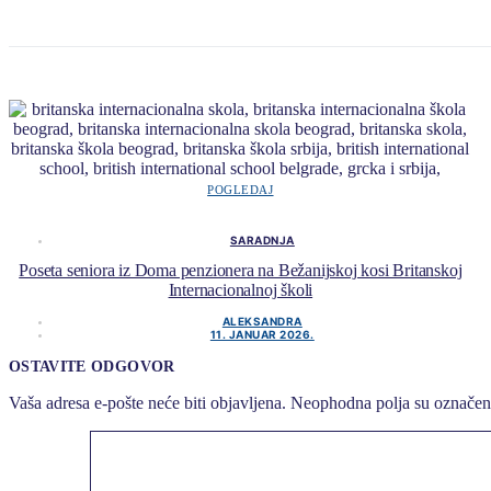
POGLEDAJ
SARADNJA
Poseta seniora iz Doma penzionera na Bežanijskoj kosi Britanskoj
Internacionalnoj školi
ALEKSANDRA
11. JANUAR 2026.
OSTAVITE ODGOVOR
Vaša adresa e-pošte neće biti objavljena.
Neophodna polja su označe