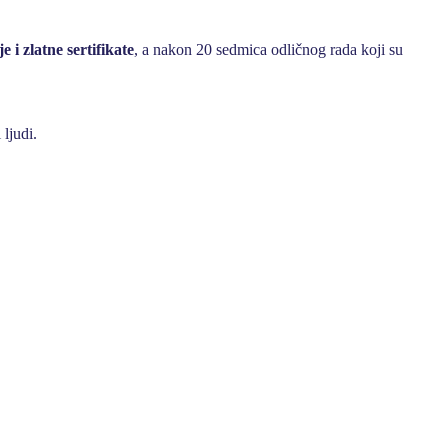
e i zlatne sertifikate
, a nakon 20 sedmica odličnog rada koji su
ljudi.