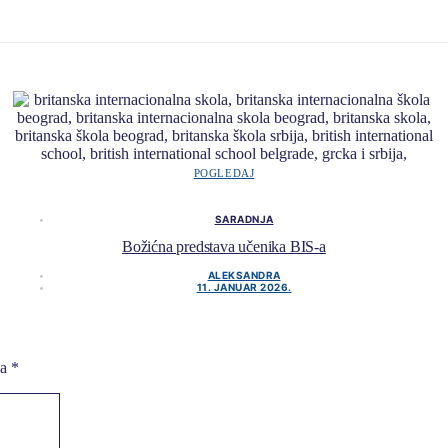
POGLEDAJ
SARADNJA
Božićna predstava učenika BIS-a
ALEKSANDRA
11. JANUAR 2026.
na
*