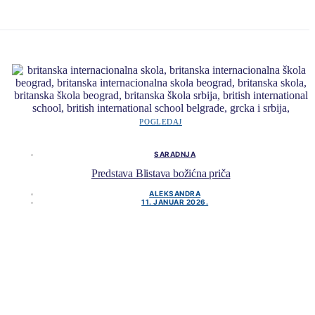
POGLEDAJ
SARADNJA
Predstava Blistava božićna priča
ALEKSANDRA
11. JANUAR 2026.