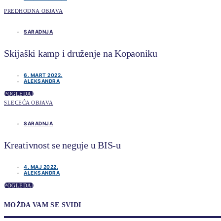
PREDHODNA OBJAVA
SARADNJA
Skijaški kamp i druženje na Kopaoniku
6. MART 2022.
ALEKSANDRA
POGLEDAJ
SLECEĆA OBJAVA
SARADNJA
Kreativnost se neguje u BIS-u
4. MAJ 2022.
ALEKSANDRA
POGLEDAJ
MOŽDA VAM SE SVIDI