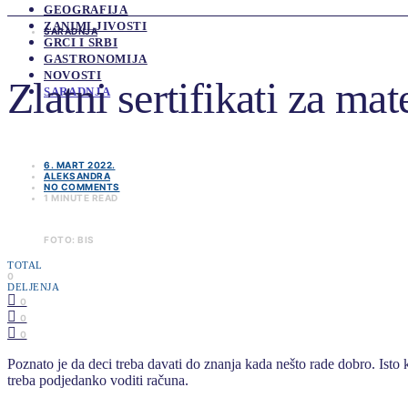
GEOGRAFIJA
ZANIMLJIVOSTI
SARADNJA
GRCI I SRBI
GASTRONOMIJA
NOVOSTI
Zlatni sertifikati za ma
SARADNJA
6. MART 2022.
ALEKSANDRA
NO COMMENTS
1 MINUTE READ
FOTO: BIS
TOTAL
0
DELJENJA
0
0
0
Poznato je da deci treba davati do znanja kada nešto rade dobro. Isto 
treba podjedanko voditi računa.