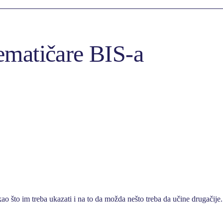
tematičare BIS-a
kao što im treba ukazati i na to da možda nešto treba da učine drugačije.