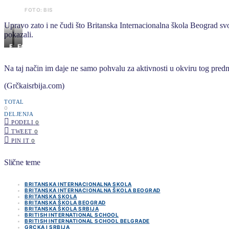
FOTO: BIS
Upravo zato i ne čudi što Britanska Internacionalna škola Beograd sv
pokazali.
FOTO:
FOTO:
BIS
BIS
Na taj način im daje ne samo pohvalu za aktivnosti u okviru tog predmet
(Grčkaisrbija.com)
TOTAL
0
DELJENJA
PODELI
0
TWEET
0
PIN IT
0
Slične teme
BRITANSKA INTERNACIONALNA SKOLA
BRITANSKA INTERNACIONALNA ŠKOLA BEOGRAD
BRITANSKA SKOLA
BRITANSKA ŠKOLA BEOGRAD
BRITANSKA ŠKOLA SRBIJA
BRITISH INTERNATIONAL SCHOOL
BRITISH INTERNATIONAL SCHOOL BELGRADE
GRCKA I SRBIJA