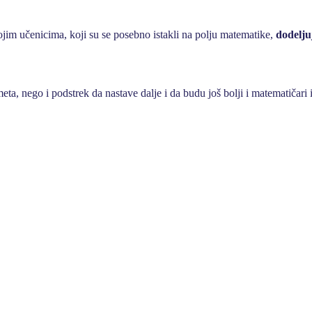
ojim učenicima, koji su se posebno istakli na polju matematike,
dodeljuj
a, nego i podstrek da nastave dalje i da budu još bolji i matematičari i 