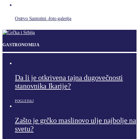
Ostrvo Santorini -foto galerija
GASTRONOMIJA
Da li je otkrivena tajna dugovečnosti
stanovnika Ikarije?
POGLEDAJ
Zašto je grčko maslinovo ulje najbolje na
svetu?