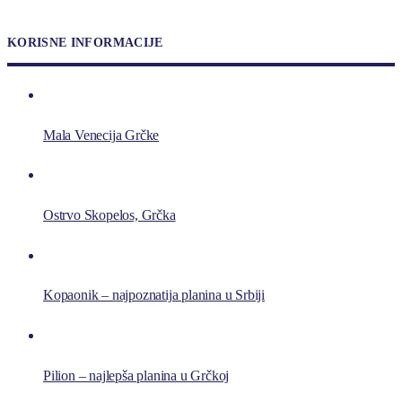
KORISNE INFORMACIJE
Mala Venecija Grčke
Ostrvo Skopelos, Grčka
Kopaonik – najpoznatija planina u Srbiji
Pilion – najlepša planina u Grčkoj