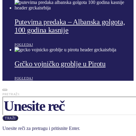
Putevima predaka – Albanska golgota,
100 godina kasnije
POGLEDAJ
Grčko vojničko groblje u Pirotu
POGLEDAJ
PRETRAŽI:
TRAŽI
Unesite reči za pretragu i pritisnite Enter.