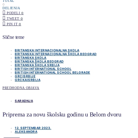
TOTAL
0
DELJENJA
PODELI
0
TWEET
0
PIN IT
0
Slične teme
BRITANSKA INTERNACIONALNA SKOLA
BRITANSKA INTERNACIONALNA ŠKOLA BEOGRAD
BRITANSKA SKOLA
BRITANSKA ŠKOLA BEOGRAD
BRITANSKA ŠKOLA SRBIJA
BRITISH INTERNATIONAL SCHOOL
BRITISH INTERNATIONAL SCHOOL BELGRADE
GRCISRBIJE
GRCKAISRBIJA
PREDHODNA OBJAVA
SARADNJA
Priprema za novu školsku godinu u Belom dvoru
12. SEPTEMBAR 2023.
ALEKSANDRA