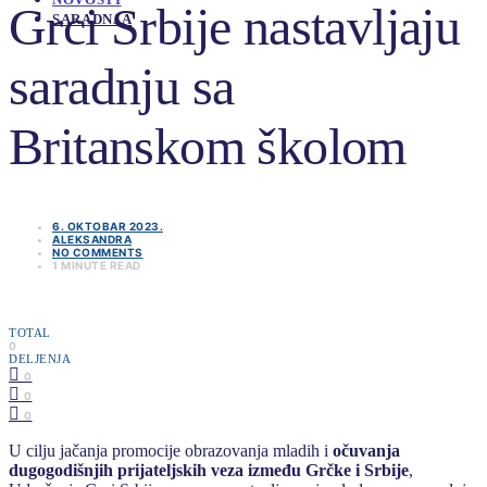
Grci Srbije nastavljaju
SARADNJA
saradnju sa
Britanskom školom
6. OKTOBAR 2023.
ALEKSANDRA
NO COMMENTS
1 MINUTE READ
TOTAL
0
DELJENJA
0
0
0
U cilju jačanja promocije obrazovanja mladih i
očuvanja
dugogodišnjih prijateljskih veza između Grčke i Srbije
,