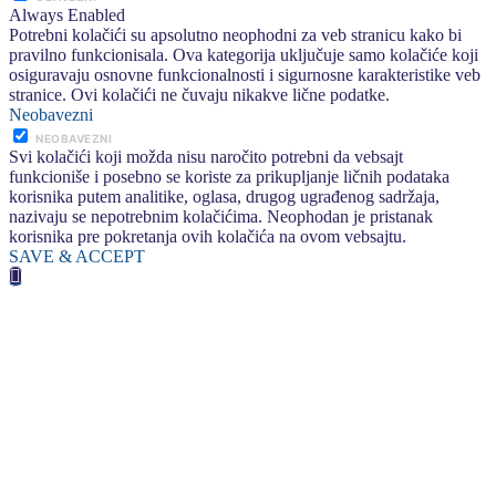
Always Enabled
Potrebni kolačići su apsolutno neophodni za veb stranicu kako bi
pravilno funkcionisala. Ova kategorija uključuje samo kolačiće koji
osiguravaju osnovne funkcionalnosti i sigurnosne karakteristike veb
stranice. Ovi kolačići ne čuvaju nikakve lične podatke.
Neobavezni
NEOBAVEZNI
Svi kolačići koji možda nisu naročito potrebni da vebsajt
funkcioniše i posebno se koriste za prikupljanje ličnih podataka
korisnika putem analitike, oglasa, drugog ugrađenog sadržaja,
nazivaju se nepotrebnim kolačićima. Neophodan je pristanak
korisnika pre pokretanja ovih kolačića na ovom vebsajtu.
SAVE & ACCEPT