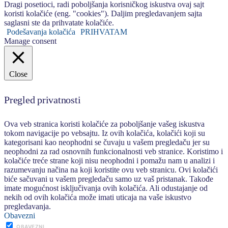
Dragi posetioci, radi poboljšanja korisničkog iskustva ovaj sajt
koristi kolačiće (eng. "cookies"). Daljim pregledavanjem sajta
saglasni ste da prihvatate kolačiće.
Podešavanja kolačića
PRIHVATAM
Manage consent
Close
Pregled privatnosti
Ova veb stranica koristi kolačiće za poboljšanje vašeg iskustva
tokom navigacije po vebsajtu. Iz ovih kolačića, kolačići koji su
kategorisani kao neophodni se čuvaju u vašem pregledaču jer su
neophodni za rad osnovnih funkcionalnosti veb stranice. Koristimo i
kolačiće treće strane koji nisu neophodni i pomažu nam u analizi i
razumevanju načina na koji koristite ovu veb stranicu. Ovi kolačići
biće sačuvani u vašem pregledaču samo uz vaš pristanak. Takođe
imate mogućnost isključivanja ovih kolačića. Ali odustajanje od
nekih od ovih kolačića može imati uticaja na vaše iskustvo
pregledavanja.
Obavezni
OBAVEZNI