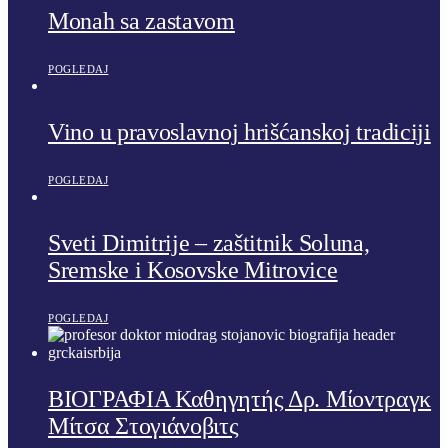
Monah sa zastavom
POGLEDAJ
Vino u pravoslavnoj hrišćanskoj tradiciji
POGLEDAJ
Sveti Dimitrije – zaštitnik Soluna,
Sremske i Kosovske Mitrovice
POGLEDAJ
ΒΙΟΓΡΑΦΙΑ Καθηγητής Δρ. Μίοντραγκ
Μίτσα Στογιάνοβιτς