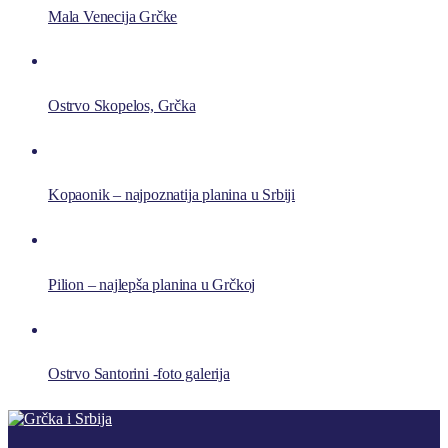
Mala Venecija Grčke
Ostrvo Skopelos, Grčka
Kopaonik – najpoznatija planina u Srbiji
Pilion – najlepša planina u Grčkoj
Ostrvo Santorini -foto galerija