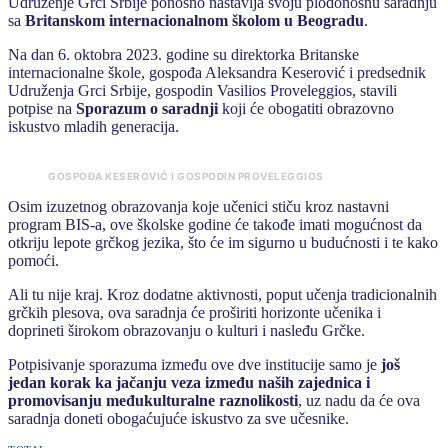
Udruženje Grci Srbije ponosno nastavlja svoju plodonosnu saradnju
sa
Britanskom internacionalnom školom u Beogradu
.
Na dan 6. oktobra 2023. godine su direktorka Britanske
internacionalne škole, gospođa Aleksandra Keserović i predsednik
Udruženja Grci Srbije, gospodin Vasilios Proveleggios, stavili
potpise na
Sporazum o saradnji
koji će obogatiti obrazovno
iskustvo mladih generacija.
GOSPOĐA KESEROVIĆ I GOSPODIN PROVELEGGIOS
Osim izuzetnog obrazovanja koje učenici stiču kroz nastavni
program BIS-a, ove školske godine će takođe imati mogućnost da
otkriju lepote grčkog jezika, što će im sigurno u budućnosti i te kako
pomoći.
Ali tu nije kraj. Kroz dodatne aktivnosti, poput učenja tradicionalnih
grčkih plesova, ova saradnja će proširiti horizonte učenika i
doprineti širokom obrazovanju o kulturi i nasleđu Grčke.
Potpisivanje sporazuma između ove dve institucije samo je
još
jedan korak ka jačanju veza između naših zajednica i
promovisanju međukulturalne raznolikosti
, uz nadu da će ova
saradnja doneti obogaćujuće iskustvo za sve učesnike.