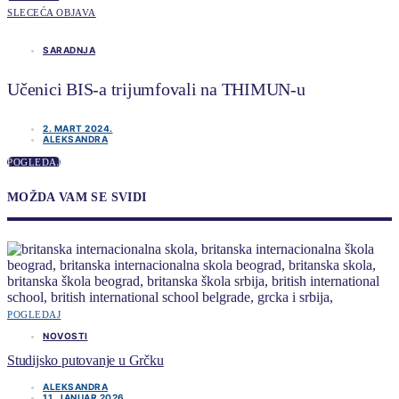
SLECEĆA OBJAVA
SARADNJA
Učenici BIS-a trijumfovali na THIMUN-u
2. MART 2024.
ALEKSANDRA
POGLEDAJ
MOŽDA VAM SE SVIDI
POGLEDAJ
NOVOSTI
Studijsko putovanje u Grčku
ALEKSANDRA
11. JANUAR 2026.