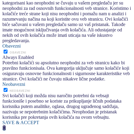
kategorisani kao neophodni se čuvaju u vašem pregledaču jer su
neophodni za rad osnovnih funkcionalnosti veb stranice. Koristimo i
kolačiće treće strane koji nisu neophodni i pomažu nam u analizi i
razumevanju načina na koji koristite ovu veb stranicu. Ovi kolačići
biće sačuvani u vašem pregledaču samo uz vaš pristanak. Takođe
imate mogućnost isključivanja ovih kolačića. Ali odustajanje od
nekih od ovih kolačića može imati uticaja na vaše iskustvo
pregledavanja.
Obavezni
OBAVEZNI
Always Enabled
Potrebni kolačići su apsolutno neophodni za veb stranicu kako bi
pravilno funkcionisala. Ova kategorija uključuje samo kolačiće koji
osiguravaju osnovne funkcionalnosti i sigurnosne karakteristike veb
stranice. Ovi kolačići ne čuvaju nikakve lične podatke.
Neobavezni
NEOBAVEZNI
Svi kolačići koji možda nisu naročito potrebni da vebsajt
funkcioniše i posebno se koriste za prikupljanje ličnih podataka
korisnika putem analitike, oglasa, drugog ugrađenog sadržaja,
nazivaju se nepotrebnim kolačićima. Neophodan je pristanak
korisnika pre pokretanja ovih kolačića na ovom vebsajtu.
SAVE & ACCEPT