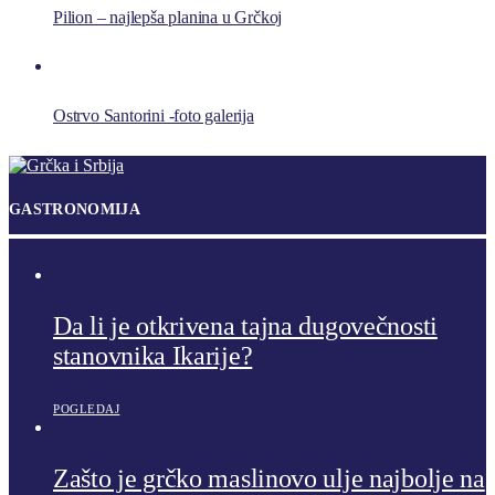
Pilion – najlepša planina u Grčkoj
Ostrvo Santorini -foto galerija
GASTRONOMIJA
Da li je otkrivena tajna dugovečnosti
stanovnika Ikarije?
POGLEDAJ
Zašto je grčko maslinovo ulje najbolje na