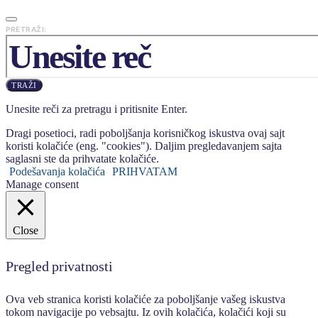
PRETRAŽI:
TRAŽI
Unesite reči za pretragu i pritisnite Enter.
Dragi posetioci, radi poboljšanja korisničkog iskustva ovaj sajt
koristi kolačiće (eng. "cookies"). Daljim pregledavanjem sajta
saglasni ste da prihvatate kolačiće.
Podešavanja kolačića
PRIHVATAM
Manage consent
Close
Pregled privatnosti
Ova veb stranica koristi kolačiće za poboljšanje vašeg iskustva
tokom navigacije po vebsajtu. Iz ovih kolačića, kolačići koji su