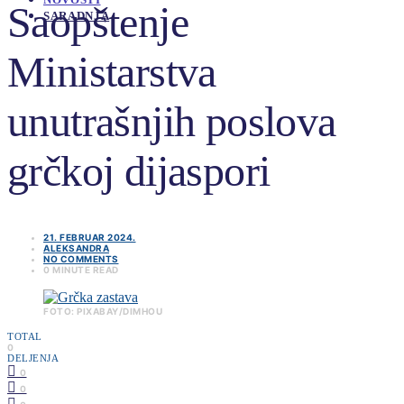
Saopštenje
SARADNJA
Ministarstva
unutrašnjih poslova
grčkoj dijaspori
21. FEBRUAR 2024.
ALEKSANDRA
NO COMMENTS
0 MINUTE READ
FOTO: PIXABAY/DIMHOU
TOTAL
0
DELJENJA
0
0