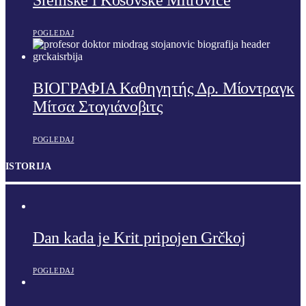
Sremske i Kosovske Mitrovice
POGLEDAJ
ΒΙΟΓΡΑΦΙΑ Καθηγητής Δρ. Μίοντραγκ
Μίτσα Στογιάνοβιτς
POGLEDAJ
ISTORIJA
Dan kada je Krit pripojen Grčkoj
POGLEDAJ