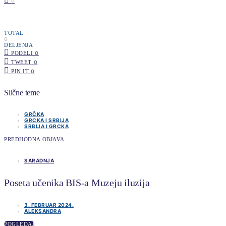
0
TOTAL
0
DELJENJA
PODELI
0
TWEET
0
PIN IT
0
Slične teme
GRČKA
GRCKA I SRBIJA
SRBIJA I GRCKA
PREDHODNA OBJAVA
SARADNJA
Poseta učenika BIS-a Muzeju iluzija
3. FEBRUAR 2024.
ALEKSANDRA
POGLEDAJ