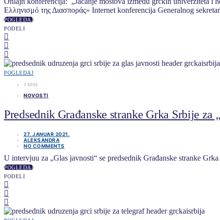
Onlajn konferencija: „Jačanje mostova između grčkih univerziteta 
Ελληνισμό της Διασποράς» Internet konferencija Generalnog sekreta
POGLEDAJ
PODELI
POGLEDAJ
1 MIN
NOVOSTI
Predsednik Građanske stranke Grka Srbije za „
27. JANUAR 2021.
ALEKSANDRA
NO COMMENTS
U intervjuu za „Glas javnosti“ se predsednik Građanske stranke Grka
POGLEDAJ
PODELI