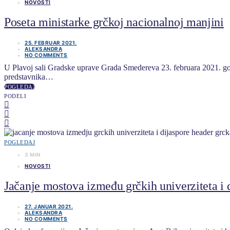
NOVOSTI
Poseta ministarke grčkoj nacionalnoj manjini
25. FEBRUAR 2021.
ALEKSANDRA
NO COMMENTS
U Plavoj sali Gradske uprave Grada Smedereva 23. februara 2021. god
predstavnika…
POGLEDAJ
PODELI
POGLEDAJ
3 MIN
NOVOSTI
Jačanje mostova između grčkih univerziteta i 
27. JANUAR 2021.
ALEKSANDRA
NO COMMENTS