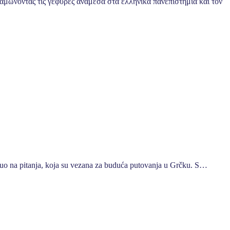
υναμώνοντας τις γέφυρες ανάμεσα στα ελληνικά πανεπιστήμια και τον
rnuo na pitanja, koja su vezana za buduća putovanja u Grčku. S…