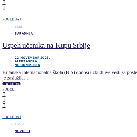
POGLEDAJ
1 MIN
SARADNJA
Uspeh učenika na Kupu Srbije
22. NOVEMBAR 2023.
ALEKSANDRA
NO COMMENTS
Britanska Internacionalna škola (BIS) donosi uzbudljive vesti sa po
je zaslužila…
POGLEDAJ
PODELI
POGLEDAJ
2 MIN
NOVOSTI