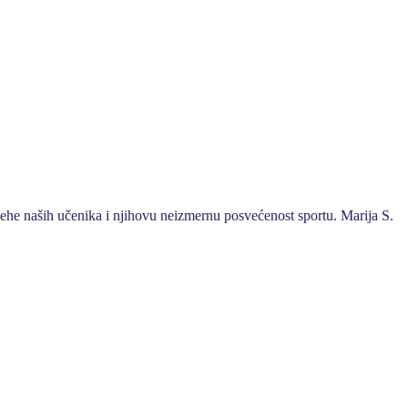
ehe naših učenika i njihovu neizmernu posvećenost sportu. Marija S.