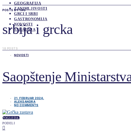
GEOGRAFIJA
ZANIMLJIVOSTI
POSTS BY TAG
GRCI I SRBI
GASTRONOMIJA
srbija i grcka
NOVOSTI
SARADNJA
18 POSTS
NOVOSTI
Saopštenje Ministarstva
21. FEBRUAR 2024.
ALEKSANDRA
NO COMMENTS
POGLEDAJ
PODELI