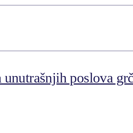
 unutrašnjih poslova grč