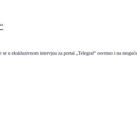
f“
 u ekskluzivnom intervjuu za portal „Telegraf“ osvrnuo i na moguće s