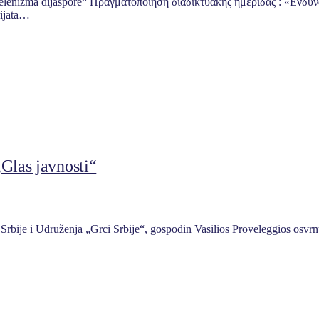
i helenizma dijaspore“ Πραγματοποίηση διαδικτυακής ημερίδας : «Ενδ
rijata…
Glas javnosti“
 Srbije i Udruženja „Grci Srbije“, gospodin Vasilios Proveleggios osv