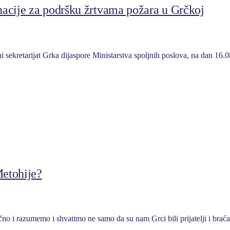
acije za podršku žrtvama požara u Grčkoj
 sekretarijat Grka dijaspore Ministarstva spoljnih poslova, na dan 16.
Metohije?
no i razumemo i shvatimo ne samo da su nam Grci bili prijatelji i bra