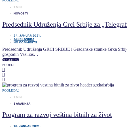
POGLEDAJ
1 MIN
NOVOSTI
Predsednik Udruženja Grci Srbije za „Telegra
24. JANUAR 2021.
ALEKSANDRA
NO COMMENTS
Predsednik Udruženja GRCI SRBIJE i Građanske stranke Grka Srbije se
gospodin Vasilios…
POGLEDAJ
PODELI
POGLEDAJ
1 MIN
SARADNJA
Program za razvoj veština bitnih za život
18. JANUAR 2021.