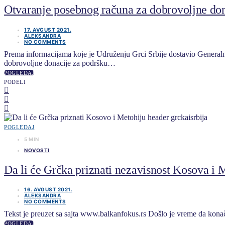
Otvaranje posebnog računa za dobrovoljne don
17. AVGUST 2021.
ALEKSANDRA
NO COMMENTS
Prema informacijama koje je Udruženju Grci Srbije dostavio Generalni
dobrovoljne donacije za podršku…
POGLEDAJ
PODELI
POGLEDAJ
5 MIN
NOVOSTI
Da li će Grčka priznati nezavisnost Kosova i 
16. AVGUST 2021.
ALEKSANDRA
NO COMMENTS
Tekst je preuzet sa sajta www.balkanfokus.rs Došlo je vreme da konač
POGLEDAJ