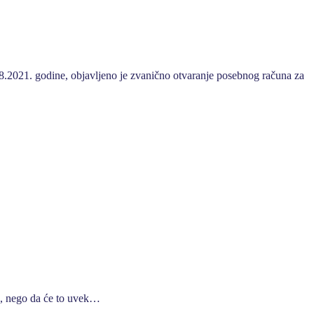
08.2021. godine, objavljeno je zvanično otvaranje posebnog računa za
ća, nego da će to uvek…