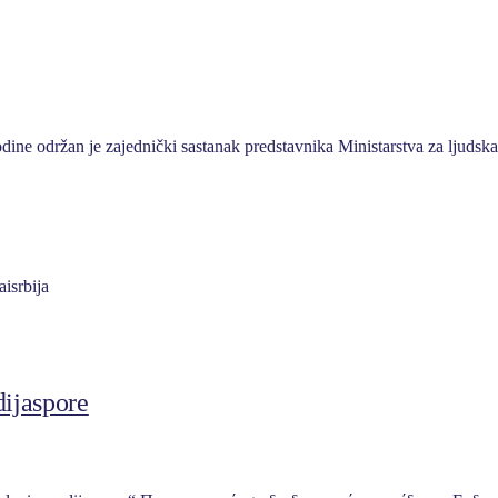
ine održan je zajednički sastanak predstavnika Ministarstva za ljuds
dijaspore