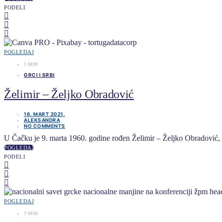
PODELI
POGLEDAJ
1 MIN
GRCI I SRBI
Želimir – Željko Obradović
16. MART 2021.
ALEKSANDRA
NO COMMENTS
U Čačku je 9. marta 1960. godine rođen Želimir – Željko Obradović, ra
POGLEDAJ
PODELI
POGLEDAJ
1 MIN