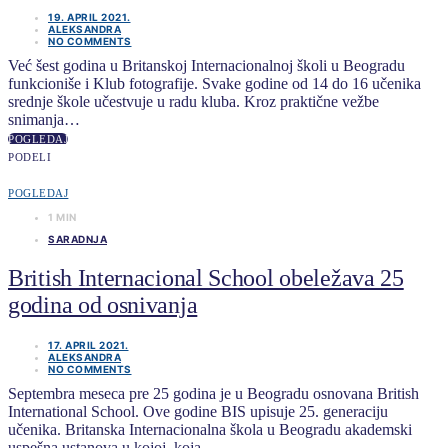
19. APRIL 2021.
ALEKSANDRA
NO COMMENTS
Već šest godina u Britanskoj Internacionalnoj školi u Beogradu
funkcioniše i Klub fotografije. Svake godine od 14 do 16 učenika
srednje škole učestvuje u radu kluba. Kroz praktične vežbe
snimanja…
POGLEDAJ
PODELI
POGLEDAJ
1 MIN
SARADNJA
British Internacional School obeležava 25
godina od osnivanja
17. APRIL 2021.
ALEKSANDRA
NO COMMENTS
Septembra meseca pre 25 godina je u Beogradu osnovana British
International School. Ove godine BIS upisuje 25. generaciju
učenika. Britanska Internacionalna škola u Beogradu akademski
uspešna ustanova u kojoj, koja…