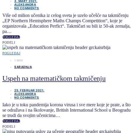
3. MART 2021.
ALEKSANDRA
NO COMMENTS
Više od milion učenika iz celog sveta je uzelo učešće na takmičenju
„EP Northern Hemisphere Maths Champs Competition“, koje je
organizovala „Education Perfict“. Takmičari su bili iz 50-ak zemalja,
pa…
POGLEDAJ
PODELI
POGLEDAJ
1 MIN
SARADNJA
Uspeh na matematičkom takmičenju
25. FEBRUAR 2021.
ALEKSANDRA
NO COMMENTS
Iako je u toku pandemija korona virusa i sve mere koje je prate, a što
se odražava i na školovanje, British International School u Beogradu
se trudi da svojim učenicima…
POGLEDAJ
PODELI