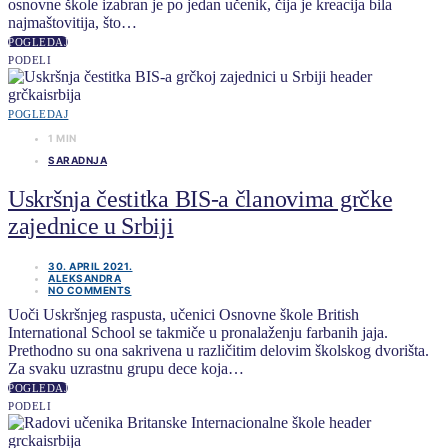
osnovne škole izabran je po jedan učenik, čija je kreacija bila
najmaštovitija, što…
POGLEDAJ
PODELI
POGLEDAJ
1 MIN
SARADNJA
Uskršnja čestitka BIS-a članovima grčke
zajednice u Srbiji
30. APRIL 2021.
ALEKSANDRA
NO COMMENTS
Uoči Uskršnjeg raspusta, učenici Osnovne škole British
International School se takmiče u pronalaženju farbanih jaja.
Prethodno su ona sakrivena u različitim delovim školskog dvorišta.
Za svaku uzrastnu grupu dece koja…
POGLEDAJ
PODELI