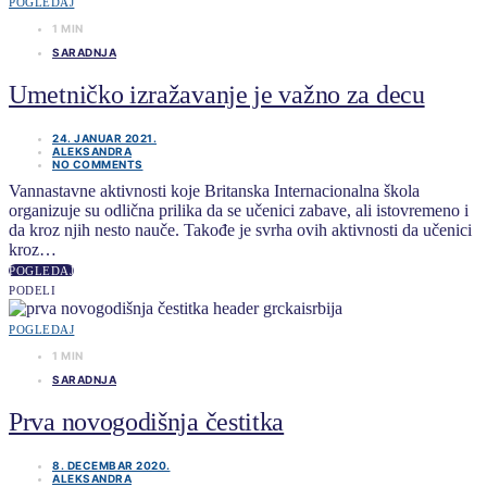
POGLEDAJ
1 MIN
SARADNJA
Umetničko izražavanje je važno za decu
24. JANUAR 2021.
ALEKSANDRA
NO COMMENTS
Vannastavne aktivnosti koje Britanska Internacionalna škola
organizuje su odlična prilika da se učenici zabave, ali istovremeno i
da kroz njih nesto nauče. Takođe je svrha ovih aktivnosti da učenici
kroz…
POGLEDAJ
PODELI
POGLEDAJ
1 MIN
SARADNJA
Prva novogodišnja čestitka
8. DECEMBAR 2020.
ALEKSANDRA