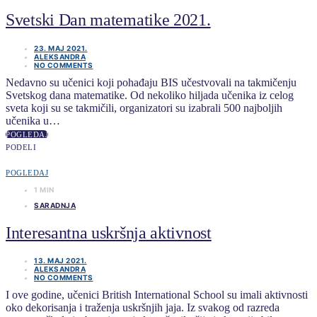
Svetski Dan matematike 2021.
23. MAJ 2021.
ALEKSANDRA
NO COMMENTS
Nedavno su učenici koji pohađaju BIS učestvovali na takmičenju
Svetskog dana matematike. Od nekoliko hiljada učenika iz celog
sveta koji su se takmičili, organizatori su izabrali 500 najboljih
učenika u…
POGLEDAJ
PODELI
POGLEDAJ
1 MIN
SARADNJA
Interesantna uskršnja aktivnost
13. MAJ 2021.
ALEKSANDRA
NO COMMENTS
I ove godine, učenici British International School su imali aktivnosti
oko dekorisanja i traženja uskršnjih jaja. Iz svakog od razreda