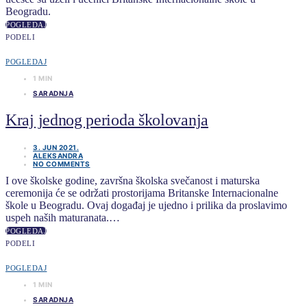
Beogradu.
POGLEDAJ
PODELI
POGLEDAJ
1 MIN
SARADNJA
Kraj jednog perioda školovanja
3. JUN 2021.
ALEKSANDRA
NO COMMENTS
I ove školske godine, završna školska svečanost i maturska
ceremonija će se održati prostorijama Britanske Internacionalne
škole u Beogradu. Ovaj događaj je ujedno i prilika da proslavimo
uspeh naših maturanata.…
POGLEDAJ
PODELI
POGLEDAJ
1 MIN
SARADNJA