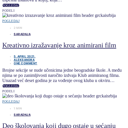
POGLEDAJ
PODELI
POGLEDAJ
2 MIN
SARADNJA
Kreativno izražavanje kroz animirani film
5. APRIL 2021.
ALEKSANDRA
ONE COMMENT
Brojne sekcije se nude učenicima jedne beogradske škole. A među
njima se po zanimljivosti naročito izdvaja Klub animiranog filma.
Unazad već deset godina je za vođenje ovog kluba u okviru…
POGLEDAJ
PODELI
POGLEDAJ
1 MIN
SARADNJA
Deo školovanja koji dugo ostaje u sećanju