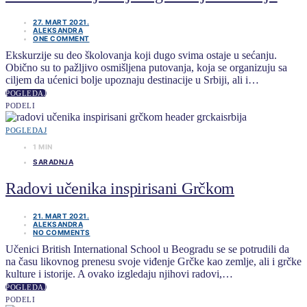
27. MART 2021.
ALEKSANDRA
ONE COMMENT
Ekskurzije su deo školovanja koji dugo svima ostaje u sećanju.
Obično su to pažljivo osmišljena putovanja, koja se organizuju sa
ciljem da ućenici bolje upoznaju destinacije u Srbiji, ali i…
POGLEDAJ
PODELI
POGLEDAJ
1 MIN
SARADNJA
Radovi učenika inspirisani Grčkom
21. MART 2021.
ALEKSANDRA
NO COMMENTS
Učenici British International School u Beogradu se se potrudili da
na času likovnog prenesu svoje viđenje Grčke kao zemlje, ali i grčke
kulture i istorije. A ovako izgledaju njihovi radovi,…
POGLEDAJ
PODELI