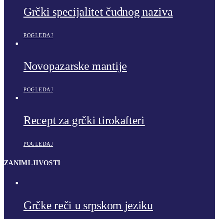
Grčki specijalitet čudnog naziva
POGLEDAJ
Novopazarske mantije
POGLEDAJ
Recept za grčki tirokafteri
POGLEDAJ
ZANIMLJIVOSTI
Grčke reči u srpskom jeziku