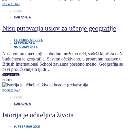
POGLEDAJ
2 MIN
SARADNJA
Nisu putovanja uslov za učenje geografije
14. FEBRUAR 2021.
ALEKSANDRA
NO COMMENTS
Nastavni predmet koji, slobodno možemo reći, sadrži ključ za našu
budućnost je geografija. Sasvim očekivano, u programu nastave u
British International School zauzima posebno mesto. Geografija se
bavi proučavanjem ljudi…
POGLEDAJ
PODELI
POGLEDAJ
1 MIN
SARADNJA
Istorija je učiteljica života
9. FEBRUAR 2021.