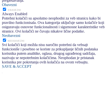
pregledavanja.
Obavezni
OBAVEZNI
Always Enabled
Potrebni kolačići su apsolutno neophodni za veb stranicu kako bi
pravilno funkcionisala. Ova kategorija uključuje samo kolačiće koji
osiguravaju osnovne funkcionalnosti i sigurnosne karakteristike veb
stranice. Ovi kolačići ne čuvaju nikakve lične podatke.
Neobavezni
NEOBAVEZNI
Svi kolačići koji možda nisu naročito potrebni da vebsajt
funkcioniše i posebno se koriste za prikupljanje ličnih podataka
korisnika putem analitike, oglasa, drugog ugrađenog sadržaja,
nazivaju se nepotrebnim kolačićima. Neophodan je pristanak
korisnika pre pokretanja ovih kolačića na ovom vebsajtu.
SAVE & ACCEPT