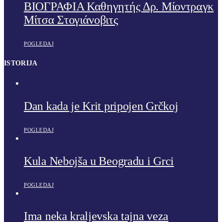
ΒΙΟΓΡΑΦΙΑ Καθηγητής Δρ. Μίοντραγκ
Μίτσα Στογιάνοβιτς
POGLEDAJ
ISTORIJA
Dan kada je Krit pripojen Grčkoj
POGLEDAJ
Kula Nebojša u Beogradu i Grci
POGLEDAJ
Ima neka kraljevska tajna veza