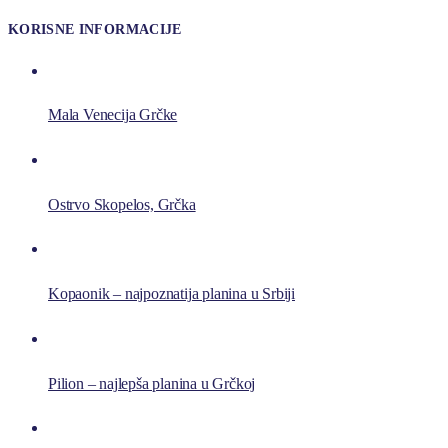
KORISNE INFORMACIJE
Mala Venecija Grčke
Ostrvo Skopelos, Grčka
Kopaonik – najpoznatija planina u Srbiji
Pilion – najlepša planina u Grčkoj