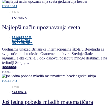
POGLEDAJ
2 MIN
SARADNJA
Najlepši način upoznavanja sveta
15. MART 2021.
ALEKSANDRA
NO COMMENTS
Godinama unazad Britanska Internacionalna škola u Beogradu za
svoje učenike i u okviru Osnovne i u okviru Srednje škole
organizuje ekskurzije. I dok osnovci posećuju mnoge destinacije na
teritoriji Srbije,…
POGLEDAJ
PODELI
POGLEDAJ
1 MIN
SARADNJA
Još jedna pobeda mladih matematičara