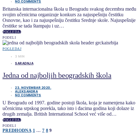
NO COMMENTS
Britanska internacionalna škola u Beogradu svakog decembra među
svojim učenicima organizuje konkurs za najuspešniju čestitku
Osnovne, kao i za najuspešniju čestitku Srednje skole. Najuspešnije
čestitke se tada štampaju i uz…
POGLEDAJ
PODELI
POGLEDAJ
3 MIN
SARADNJA
Jedna od najboljih beogradskih škola
23. NOVEMBAR 2020.
ALEKSANDRA
NO COMMENTS
U Beogradu od 1997. godine postoji škola, koja je namenjena kako
učenicima srpskog porekla, tako isto i đacima godina koji dolaze iz
drugih zemalja. British International School već više od…
POGLEDAJ
PODELI
Kretanje
PREDHODNA
1
…
7
8
9