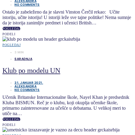
ALEKSANDRA
NO COMMENTS
Ostalo je zabeleženo da je slavni Vinston Čerčil rekao: Učite
istoriju, učite istoriju! U istoriji leže sve tajne politike! Nema sumnje
da je istorija zanimljiv predmet i učenici British…
POGLEDAJ
PODELI
POGLEDAJ
3 MIN
SARADNJA
Klub po modelu UN
31. JANUAR 2021.
ALEKSANDRA
NO COMMENTS
Učenik Britanske Internacionalne škole, Nayel Khan je predsednik
Kluba BISMUN. Reč je o klubu, koji okuplja učenike škole,
primarno zainteresovane za učešće u debatama. U velikoj meri to
utiče na…
POGLEDAJ
PODELI