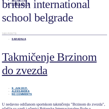
british international
SARADNJA
school belgrade
180 POSTS
SARADNJA
Takmičenje Brzinom
do zvezda
9. JUN 2021.
ALEKSANDRA
NO COMMENTS
U nedavno održanom sportskom takmičenju "Brzinom do zvezda",
učešće su uzeli i učenici Britanske Internacionalne škole u