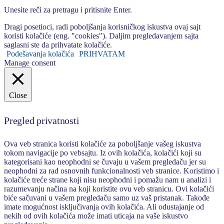
Unesite reči za pretragu i pritisnite Enter.
Dragi posetioci, radi poboljšanja korisničkog iskustva ovaj sajt
koristi kolačiće (eng. "cookies"). Daljim pregledavanjem sajta
saglasni ste da prihvatate kolačiće.
Podešavanja kolačića
PRIHVATAM
Manage consent
Close
Pregled privatnosti
Ova veb stranica koristi kolačiće za poboljšanje vašeg iskustva
tokom navigacije po vebsajtu. Iz ovih kolačića, kolačići koji su
kategorisani kao neophodni se čuvaju u vašem pregledaču jer su
neophodni za rad osnovnih funkcionalnosti veb stranice. Koristimo i
kolačiće treće strane koji nisu neophodni i pomažu nam u analizi i
razumevanju načina na koji koristite ovu veb stranicu. Ovi kolačići
biće sačuvani u vašem pregledaču samo uz vaš pristanak. Takođe
imate mogućnost isključivanja ovih kolačića. Ali odustajanje od
nekih od ovih kolačića može imati uticaja na vaše iskustvo