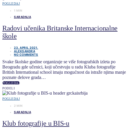
POGLEDAJ
1 MIN
SARADNJA
Radovi učenika Britanske Internacionalne
škole
23. APRIL 2021.
ALEKSANDRA
NO COMMENTS
Svake školske godine organizuje se više fotografskih izleta po
Beogradu gde učenici, koji učestvuju u radu Kluba fotografije
British International school imaju mogućnost da istraže njima manje
poznate delove grada…
POGLEDAJ
PODELI
POGLEDAJ
2 MIN
SARADNJA
Klub fotografije u BIS-u