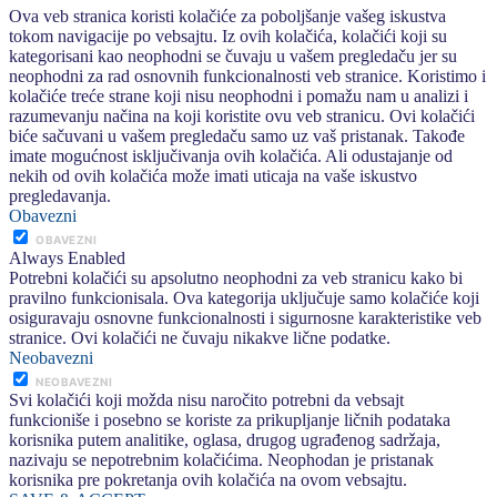
Ova veb stranica koristi kolačiće za poboljšanje vašeg iskustva
tokom navigacije po vebsajtu. Iz ovih kolačića, kolačići koji su
kategorisani kao neophodni se čuvaju u vašem pregledaču jer su
neophodni za rad osnovnih funkcionalnosti veb stranice. Koristimo i
kolačiće treće strane koji nisu neophodni i pomažu nam u analizi i
razumevanju načina na koji koristite ovu veb stranicu. Ovi kolačići
biće sačuvani u vašem pregledaču samo uz vaš pristanak. Takođe
imate mogućnost isključivanja ovih kolačića. Ali odustajanje od
nekih od ovih kolačića može imati uticaja na vaše iskustvo
pregledavanja.
Obavezni
OBAVEZNI
Always Enabled
Potrebni kolačići su apsolutno neophodni za veb stranicu kako bi
pravilno funkcionisala. Ova kategorija uključuje samo kolačiće koji
osiguravaju osnovne funkcionalnosti i sigurnosne karakteristike veb
stranice. Ovi kolačići ne čuvaju nikakve lične podatke.
Neobavezni
NEOBAVEZNI
Svi kolačići koji možda nisu naročito potrebni da vebsajt
funkcioniše i posebno se koriste za prikupljanje ličnih podataka
korisnika putem analitike, oglasa, drugog ugrađenog sadržaja,
nazivaju se nepotrebnim kolačićima. Neophodan je pristanak
korisnika pre pokretanja ovih kolačića na ovom vebsajtu.