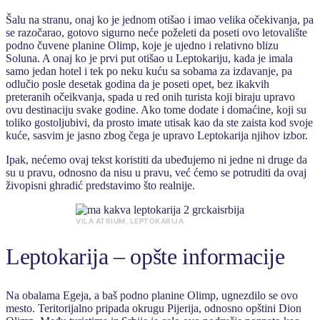
Šalu na stranu, onaj ko je jednom otišao i imao velika očekivanja, pa
se razočarao, gotovo sigurno neće poželeti da poseti ovo letovalište
podno čuvene planine Olimp, koje je ujedno i relativno blizu
Soluna. A onaj ko je prvi put otišao u Leptokariju, kada je imala
samo jedan hotel i tek po neku kuću sa sobama za izdavanje, pa
odlučio posle desetak godina da je poseti opet, bez ikakvih
preteranih očeikvanja, spada u red onih turista koji biraju upravo
ovu destinaciju svake godine. Ako tome dodate i domaćine, koji su
toliko gostoljubivi, da prosto imate utisak kao da ste zaista kod svoje
kuće, sasvim je jasno zbog čega je upravo Leptokarija njihov izbor.
Ipak, nećemo ovaj tekst koristiti da ubeđujemo ni jedne ni druge da
su u pravu, odnosno da nisu u pravu, već ćemo se potruditi da ovaj
živopisni ghradić predstavimo što realnije.
VILA ATRIUM, LEPTOKARIJA
Leptokarija – opšte informacije
Na obalama Egeja, a baš podno planine Olimp, ugnezdilo se ovo
mesto. Teritorijalno pripada okrugu Pijerija, odnosno opštini Dion