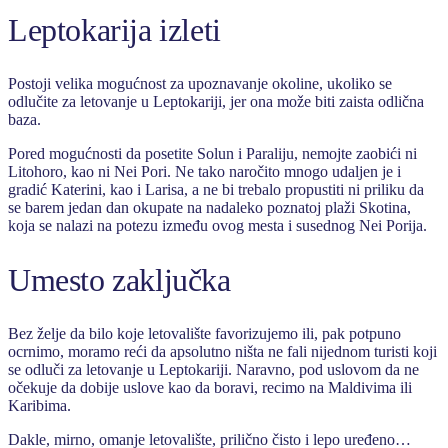
Leptokarija izleti
Postoji velika mogućnost za upoznavanje okoline, ukoliko se
odlučite za letovanje u Leptokariji, jer ona može biti zaista odlična
baza.
Pored mogućnosti da posetite Solun i Paraliju, nemojte zaobići ni
Litohoro, kao ni Nei Pori. Ne tako naročito mnogo udaljen je i
gradić Katerini, kao i Larisa, a ne bi trebalo propustiti ni priliku da
se barem jedan dan okupate na nadaleko poznatoj plaži Skotina,
koja se nalazi na potezu između ovog mesta i susednog Nei Porija.
Umesto zaključka
Bez želje da bilo koje letovalište favorizujemo ili, pak potpuno
ocrnimo, moramo reći da apsolutno ništa ne fali nijednom turisti koji
se odluči za letovanje u Leptokariji. Naravno, pod uslovom da ne
očekuje da dobije uslove kao da boravi, recimo na Maldivima ili
Karibima.
Dakle, mirno, omanje letovalište, prilično čisto i lepo uređeno…