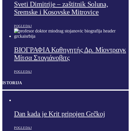
Sveti Dimitrije – zaštitnik Soluna,
Sremske i Kosovske Mitrovice
POGLEDAJ
ΒΙΟΓΡΑΦΙΑ Καθηγητής Δρ. Μίοντραγκ
Μίτσα Στογιάνοβιτς
POGLEDAJ
ISTORIJA
Dan kada je Krit pripojen Grčkoj
POGLEDAJ