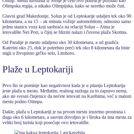
Olimp. Među turistima iz Srbije je celo ovo područje poznato kao
Olimpska regija, a nikako Olimpijska, kako se neretko može čuti.
Glavni grad Makedonije, Solun je od Leptokarije udaljen tek oko 90
kilometara, a na 15 – ak minuta vožnje automobilom, odnosno samo
jednu stanicu voza koji saobraća na relaciji Solun – Atina je
letovalište Nei Pori, u čijoj se blizini nalazi i čuvena plaža Skotina.
Od Paralije je mesto udaljeno oko 30 kilometara, a od gradića
Katerini oko 25, dok je potrebno preći tek oko 8 kilometara da biste
stigli u živopisno grčko selo, Litohoro.
Plaže u Leptokariji
Prvo što se pominje kao negativnost kada je u pitanju Leptokarija
jeste plaža u mestu. Međutim, realnog razloga za to zapravo nema,
ako ste svesni činjenice da nećete letovati na Karibima, već u malom
mestu podno Olimpa.
Dakle, plaža u Leptokariji je na prvom mestu izuzetno prostrana i
duga oko 6 kilometara, a sasvim dovoljno je i široka da ima mesta za
veliki broj turista koji posećuje ovo letovalište.