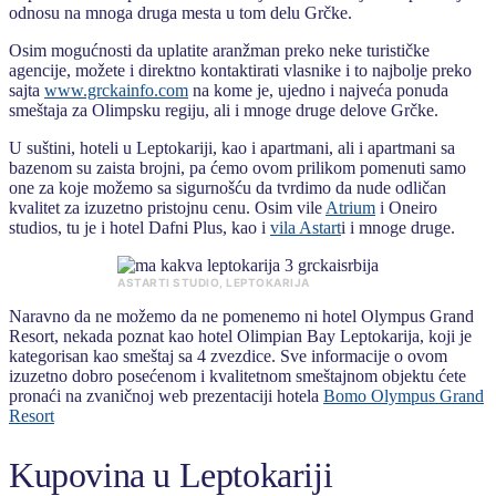
odnosu na mnoga druga mesta u tom delu Grčke.
Osim mogućnosti da uplatite aranžman preko neke turističke
agencije, možete i direktno kontaktirati vlasnike i to najbolje preko
sajta
www.grckainfo.com
na kome je, ujedno i najveća ponuda
smeštaja za Olimpsku regiju, ali i mnoge druge delove Grčke.
U suštini, hoteli u Leptokariji, kao i apartmani, ali i apartmani sa
bazenom su zaista brojni, pa ćemo ovom prilikom pomenuti samo
one za koje možemo sa sigurnošću da tvrdimo da nude odličan
kvalitet za izuzetno pristojnu cenu. Osim vile
Atrium
i Oneiro
studios, tu je i hotel Dafni Plus, kao i
vila Astart
i i mnoge druge.
ASTARTI STUDIO, LEPTOKARIJA
Naravno da ne možemo da ne pomenemo ni hotel Olympus Grand
Resort, nekada poznat kao hotel Olimpian Bay Leptokarija, koji je
kategorisan kao smeštaj sa 4 zvezdice. Sve informacije o ovom
izuzetno dobro posećenom i kvalitetnom smeštajnom objektu ćete
pronaći na zvaničnoj web prezentaciji hotela
Bomo Olympus Grand
Resort
Kupovina u Leptokariji