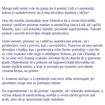
Mnogi naši turisti vole da pitaju da li postoji Lidl u Leptokariji,
kakva je snabdevenost, da li ima dovoljno marketa i slično?
Ono što možda iznenađuje jeste činjenica da u ovom letovalištu
postoji i prilično prostran market iz nemačkog lanca Lidl, ali i grčki
Masutis, kao i još nekoliko manjih, privatnih supermarketa. Takođe
postoji i sasvim dovovljno drugih prodavnica.
Osim mesare, prisutne su i odlično snabdevene pekare, ali i
prodavnice voća i povrća, kao i suvenirnice. Naravno da ima sasvim
dovoljno i butika, kao i prodavnica robe široke potrošnje, s tim što
su cene svakako više nego u obližnjem Solunu, pa čak i Paraliji, te
se za neki veći šoping svakako savetuje da ih obavite ili u glavnom
gradu Makedonije ili u jednom od najposećenijih letovališta od
strane srpskih turista, a koje je poznato po izuzetno povoljnim
cenama krzna, na primer.
U svakom slučaju, u Leptokariji vam neće ništa nedostajati, jer
apsolutno svega ima za pristojan odmor.
Da napomenemo i to da postoje i apoteke, ali i lekarske ambulante, a
većina lekara ili medicinskog osoblja u ovom mestu govore naš
jezik, tako da je sporazumevanje olakšano.