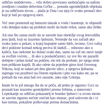
odlično snabdeveno… vrlo dobro povezano saobraćajno sa našom
zemljom i ostalim delovima Grčke… ponuda ugostiteljskih objekata
je na odličnom nivou… plaža je čista i na njoj će svako pronaći deo
koji je baš po njegovoj meri.
Već smo pomenuli taj famozni ulazak u vodu i kamenje, te objasnili
vrlo detaljno kako taj problem može da bude rešen, samo ako želite.
Ali ono što zaista može da se navede kao obeležje ovog letovališta
jesu ljudi, koji su izuzetno ljubazni. Nemojte da vas začudi ako
svako jutro u pekari, u kojoj kupujete samo hleb, recimo, Grci vašoj
deci poklone komad nekog peciva ili slatkiš… odnosno ako u
kafiću, kao nekome ko dolazi svaki dan, samo na vaš sto stave tanjir
sa svežim voćem… ili ako u poslastičarnici, uz sve što ste pazarili
dobijete i jedan kolač na poklon, eto tek da probate, jer njega niste
tom prilikom kupili. Ili ako odete da pojedete giros kod čuvenog
Nikosa, koji se nalazi pri dnu glavne ulice, a njegova ljubazna
supruga vas pozdravi na čistom srpskom i pita vas kako ste, pa se
potrudi da vas ama baš sve razume, iako nije Grkinja.
Imalo bi tu još mnogo šta da se priča, ali jedno je sigurno: Grci su
poznati kao izuzetno gostoljubivi prema Srbima, a stanovnici
Leptokarije su odličan pokazatelj te bratske ljubavi i u ovom mestu
se sasvim sigurno nećete osećati kao stranac, pod uslovom da i vi
kao turista, pokažete poštovanje prema domaćinima.