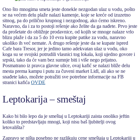
Ono što mnogima smeta jeste donekle nezgodan ulaz u vodu, pošto
se na većem delu plaže nalazi kamenje, koje se kreće od izuzetno
sitnog, pa do prilično krupnog i nezgodnog, ako ćemo iskreno.
Naravno, da i za to postoji rešenje ako želite da ga nađete. Prvo jeste
da prošetate do obližnje prodavnice, od kojih se mnoge nalaze vrlo
blizu plaže i da za 5 do 10 evra kupite patike za vodu, naravno
ukoliko ih već nemate. A drugo rešenje jeste da se kupate ispred
Cafe bara Tresor, jer je jedino tamo adekvatan ulaz u vodu, oko
koga su se svojski potrudili vlasnici tog lokala, koji ujedno govore i
srpski, tako da će vam bez sumnje biti i više nego prijatno.
Posmatrano iz pravca glavne ulice, ovaj kafić se nalazi bliže delu
mesta prema kampu i putu za čuveni market Lidl, ali ako se ne
snađete lako, možete potražiti sve potrebne informacije na FB
stranici kafića
OVDE
Leptokarija – smeštaj
Kako bi bilo lepo da je smeštaj u Leptokariji zaista onoliko jeftin
koliko to predstavljaju mnogi, koji nisu baš ljubitelji ovog
letovališta?
Zapravo se ništa posebno ne razlikuju cene smeštaja u Leptokariji u