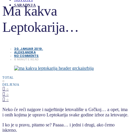
Ma kakva
SARADNJA
Leptokarija…
30. JANUAR 2019.
ALEKSANDRA
NO COMMENTS
6 MINUTE READ
TOTAL
0
DELJENJA
0
0
0
Neko će reći najgore i najjeftinije letovalište u Grčkoj… a opet, ima
i onih kojima je upravo Leptokarija svake godine izbor za letovanje.
I ko je u pravu, pitamo se? Paaaa… i jedni i drugi, ako ćemo
iskreno.