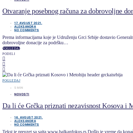
Otvaranje posebnog računa za dobrovoljne don
17. AVGUST 2021.
ALEKSANDRA
NO COMMENTS
Prema informacijama koje je Udruženju Grci Srbije dostavio Generalni
dobrovoljne donacije za podršku…
POGLEDAJ
PODELI
POGLEDAJ
5 MIN
NOVOSTI
Da li će Grčka priznati nezavisnost Kosova i 
16. AVGUST 2021.
ALEKSANDRA
NO COMMENTS
Tekst je preuzet sa sajta www.balkanfokus.rs Došlo je vreme da konač