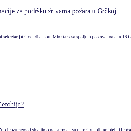
acije za podršku žrtvama požara u Grčkoj
 sekretarijat Grka dijaspore Ministarstva spoljnih poslova, na dan 16.
Metohije?
no i razumemo i shvatimo ne samo da su nam Grci bili prijatelji i bra