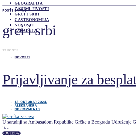
GEOGRAFIJA
ZANIMLJIVOSTI
POSTS BY TAG
GRCI I SRBI
GASTRONOMIJA
grci i srbi
NOVOSTI
SARADNJA
19 POSTS
NOVOSTI
Prijavljivanje za bespla
18. OKTOBAR 2024.
ALEKSANDRA
NO COMMENTS
U saradnji sa Ambasadom Republike Grčke u Beogradu Udruženje Grci 
u…
POGLEDAJ