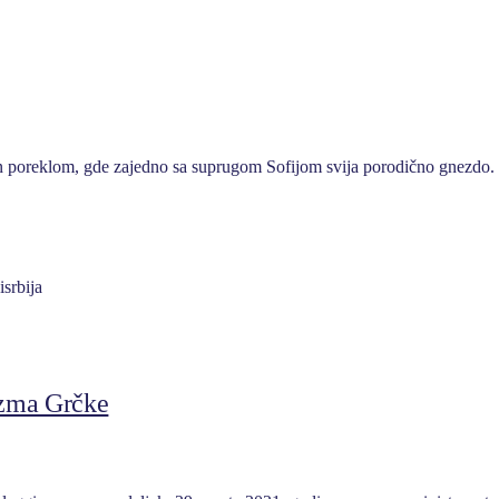
 poreklom, gde zajedno sa suprugom Sofijom svija porodično gnezdo. Iz
izma Grčke