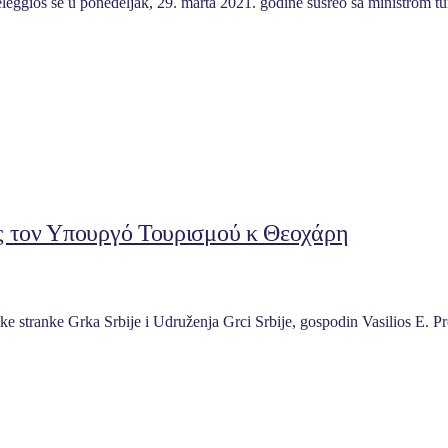
veleggios se u ponedeljak, 29. marta 2021. godine susreo sa ministr
ος τον Υπουργό Τουρισμού κ Θεοχάρη
e stranke Grka Srbije i Udruženja Grci Srbije, gospodin Vasilios E. P