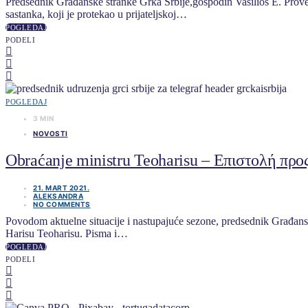
Predsednik Građanske stranke Grka Srbije,gospodin Vasilios E. Pro
sastanka, koji je protekao u prijateljskoj…
POGLEDAJ
PODELI
POGLEDAJ
3 MIN
NOVOSTI
Obraćanje ministru Teoharisu – Επιστολή πρ
21. MART 2021.
ALEKSANDRA
NO COMMENTS
Povodom aktuelne situacije i nastupajuće sezone, predsednik Građansk
Harisu Teoharisu. Pisma i…
POGLEDAJ
PODELI