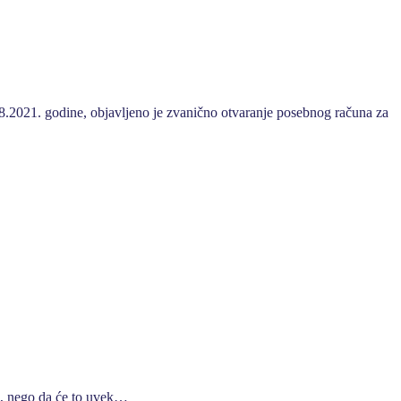
08.2021. godine, objavljeno je zvanično otvaranje posebnog računa za
ća, nego da će to uvek…