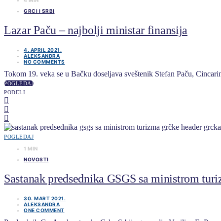
4 MIN
GRCI I SRBI
Lazar Paču – najbolji ministar finansija
4. APRIL 2021.
ALEKSANDRA
NO COMMENTS
Tokom 19. veka se u Bačku doseljava sveštenik Stefan Paču, Cincarin
POGLEDAJ
PODELI
POGLEDAJ
1 MIN
NOVOSTI
Sastanak predsednika GSGS sa ministrom tur
30. MART 2021.
ALEKSANDRA
ONE COMMENT