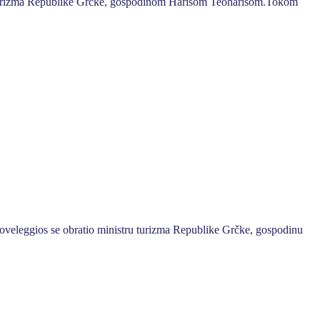
om turizma Republike Grčke, gospodinom Harisom Teoharisom.Tokom
roveleggios se obratio ministru turizma Republike Grčke, gospodinu