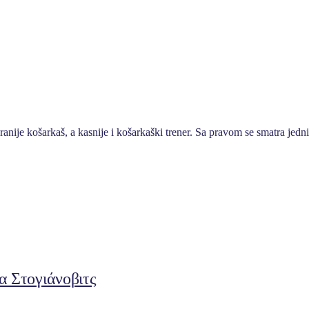
nije košarkaš, a kasnije i košarkaški trener. Sa pravom se smatra jedni
 Στογιάνοβιτς