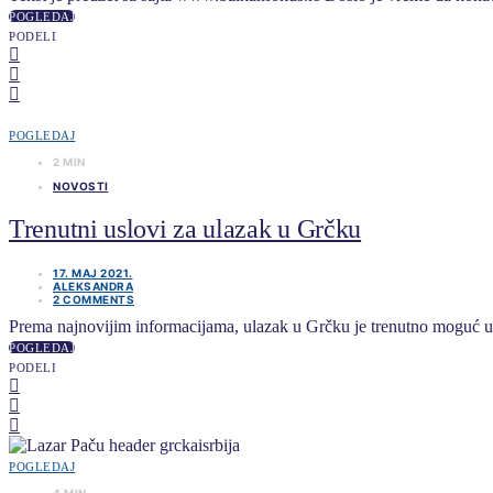
POGLEDAJ
PODELI
POGLEDAJ
2 MIN
NOVOSTI
Trenutni uslovi za ulazak u Grčku
17. MAJ 2021.
ALEKSANDRA
2 COMMENTS
Prema najnovijim informacijama, ulazak u Grčku je trenutno moguć uz t
POGLEDAJ
PODELI
POGLEDAJ