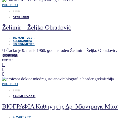
POGLEDAJ
1 MIN
GRCI I SRBI
Želimir – Željko Obradović
16. MART 2021.
ALEKSANDRA
NO COMMENTS
U Čačku je 9. marta 1960. godine rođen Želimir – Željko Obradović, ra
POGLEDAJ
PODELI
POGLEDAJ
1 MIN
ZANIMLJIVOSTI
ΒΙΟΓΡΑΦΙΑ Καθηγητής Δρ. Μίοντραγκ Μίτσα
7. MART 2021.