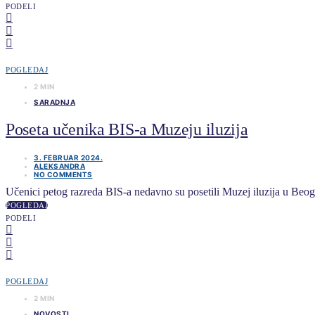
PODELI
POGLEDAJ
2 MIN
SARADNJA
Poseta učenika BIS-a Muzeju iluzija
3. FEBRUAR 2024.
ALEKSANDRA
NO COMMENTS
Učenici petog razreda BIS-a nedavno su posetili Muzej iluzija u Beogr
POGLEDAJ
PODELI
POGLEDAJ
2 MIN
NOVOSTI