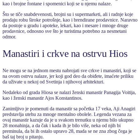
kao i brojne fontane i spomenici koji se u njemu nalaze.
Što se tiče snabdevenosti, brojni su i supermarketi, ali i radnje koje
prodaju robu široke potrošnje, kao i brendirane prodavnice. Naravno
da postoje u gradu i apoteke, lekari, kao i mesare i mnoge druge
prodavnice, odnosno sve što je turistima potrebno za nesmetani
odmor.
Manastiri i crkve na ostrvu Hios
Ne mogu se na jednom mestu nabrojati sve crkve i manastiri, koji se
na ovom ostrvu nalaze, jer koji god deo da obiđete, imaćete priliku
da uživate u nekoj od Svetinja i njihovoj arhitekturi.
Nedaleko od grada Hiosa se nalazi ženski manastir Panagija Voitija,
kao i ženski manastir Ajos Konstantinos.
Zanimljivo je pomenuti da manastir sa početka 17 veka, Aji Anagiri
predstavlja utehu za mnoge mentalno obolele. Legenda vezana za
ovaj manastir kazuje da je u svakom trenutku u njemu bilo ukupno
28 monahinja, a da čak i kada ih je bilo više, neka od njih bi
preminula, da bi ih ostalo upravo 28, mada se ne zna zbog čega je
baš taj broj u pitanju.