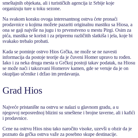
smeštajnih objekata, ali i turističkih agencija iz Srbije koje
organizuju ture u toku sezone.
Na svakom koraku ovoga interesantnog ostrva ćete pronaći
prodavnice u kojima možete pazariti originalnu mastiku sa Hiosa, a
ona se gaji najviše na jugu i to prvenstveno u mestu Pirgi. Osim za
pića, mastika se koristi i za pripremu različitih slatkiša i jela, koje bi
svakako trebalo probati.
Kada se pominje ostrvo Hios Grčka, ne može se ne navesti
informacija da postoje teorije da je čuveni Homer upravo tu rođen.
Iako i za neka druga mesta u Grčkoj postoji takav podatak, na Hiosu
se može naći i takozvani Homerov kamen, gde se veruje da je on
okupljao učenike i držao im predavanja.
Grad Hios
Najveće pristanište na ostrvu se nalazi u glavnom gradu, a u
njegovoj neposrednoj blizini su smeštene i brojne taverne, ali i kafići
i prodavnice.
Cene na ostrvu Hios nisu tako naročito visoke, uzevši u obzir da je
poznato da grčka ostrva važe za posebno skupe destinacije.