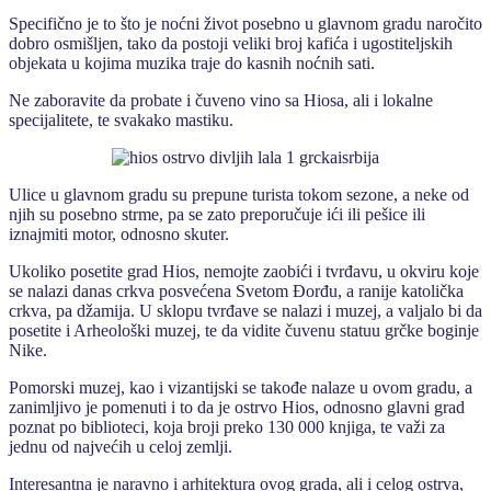
Specifično je to što je noćni život posebno u glavnom gradu naročito
dobro osmišljen, tako da postoji veliki broj kafića i ugostiteljskih
objekata u kojima muzika traje do kasnih noćnih sati.
Ne zaboravite da probate i čuveno vino sa Hiosa, ali i lokalne
specijalitete, te svakako mastiku.
Ulice u glavnom gradu su prepune turista tokom sezone, a neke od
njih su posebno strme, pa se zato preporučuje ići ili pešice ili
iznajmiti motor, odnosno skuter.
Ukoliko posetite grad Hios, nemojte zaobići i tvrđavu, u okviru koje
se nalazi danas crkva posvećena Svetom Đorđu, a ranije katolička
crkva, pa džamija. U sklopu tvrđave se nalazi i muzej, a valjalo bi da
posetite i Arheološki muzej, te da vidite čuvenu statuu grčke boginje
Nike.
Pomorski muzej, kao i vizantijski se takođe nalaze u ovom gradu, a
zanimljivo je pomenuti i to da je ostrvo Hios, odnosno glavni grad
poznat po biblioteci, koja broji preko 130 000 knjiga, te važi za
jednu od najvećih u celoj zemlji.
Interesantna je naravno i arhitektura ovog grada, ali i celog ostrva,