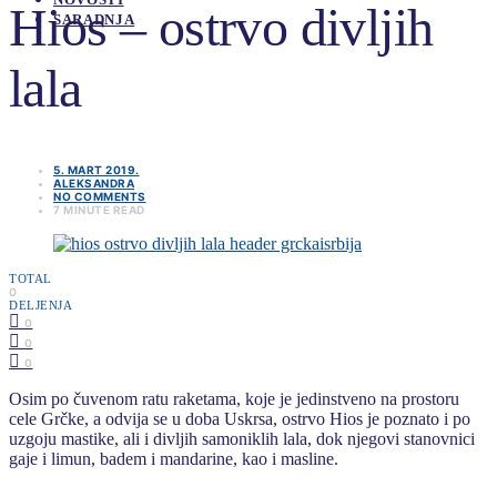
Hios – ostrvo divljih
SARADNJA
lala
5. MART 2019.
ALEKSANDRA
NO COMMENTS
7 MINUTE READ
TOTAL
0
DELJENJA
0
0
0
Osim po čuvenom ratu raketama, koje je jedinstveno na prostoru
cele Grčke, a odvija se u doba Uskrsa, ostrvo Hios je poznato i po
uzgoju mastike, ali i divljih samoniklih lala, dok njegovi stanovnici
gaje i limun, badem i mandarine, kao i masline.