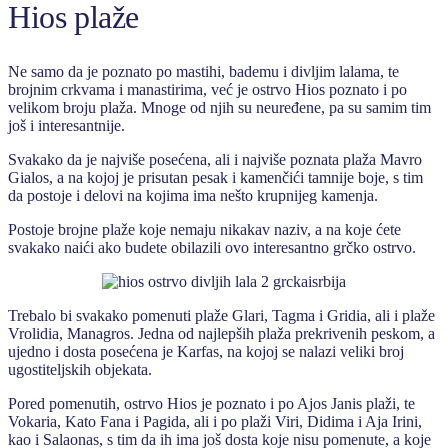
Hios plaže
Ne samo da je poznato po mastihi, bademu i divljim lalama, te
brojnim crkvama i manastirima, već je ostrvo Hios poznato i po
velikom broju plaža. Mnoge od njih su neuređene, pa su samim tim
još i interesantnije.
Svakako da je najviše posećena, ali i najviše poznata plaža Mavro
Gialos, a na kojoj je prisutan pesak i kamenčići tamnije boje, s tim
da postoje i delovi na kojima ima nešto krupnijeg kamenja.
Postoje brojne plaže koje nemaju nikakav naziv, a na koje ćete
svakako naići ako budete obilazili ovo interesantno grčko ostrvo.
Trebalo bi svakako pomenuti plaže Glari, Tagma i Gridia, ali i plaže
Vrolidia, Managros. Jedna od najlepših plaža prekrivenih peskom, a
ujedno i dosta posećena je Karfas, na kojoj se nalazi veliki broj
ugostiteljskih objekata.
Pored pomenutih, ostrvo Hios je poznato i po Ajos Janis plaži, te
Vokaria, Kato Fana i Pagida, ali i po plaži Viri, Didima i Aja Irini,
kao i Salaonas, s tim da ih ima još dosta koje nisu pomenute, a koje