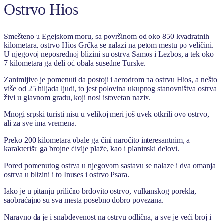
Ostrvo Hios
Smešteno u Egejskom moru, sa površinom od oko 850 kvadratnih
kilometara, ostrvo Hios Grčka se nalazi na petom mestu po veličini.
U njegovoj neposrednoj blizini su ostrva Samos i Lezbos, a tek oko
7 kilometara ga deli od obala susedne Turske.
Zanimljivo je pomenuti da postoji i aerodrom na ostrvu Hios, a nešto
više od 25 hiljada ljudi, to jest polovina ukupnog stanovništva ostrva
živi u glavnom gradu, koji nosi istovetan naziv.
Mnogi srpski turisti nisu u velikoj meri još uvek otkrili ovo ostrvo,
ali za sve ima vremena.
Preko 200 kilometara obale ga čini naročito interesantnim, a
karakterišu ga brojne divlje plaže, kao i planinski delovi.
Pored pomenutog ostrva u njegovom sastavu se nalaze i dva omanja
ostrva u blizini i to Inuses i ostrvo Psara.
Iako je u pitanju prilično brdovito ostrvo, vulkanskog porekla,
saobraćajno su sva mesta posebno dobro povezana.
Naravno da je i snabdevenost na ostrvu odlična, a sve je veći broj i