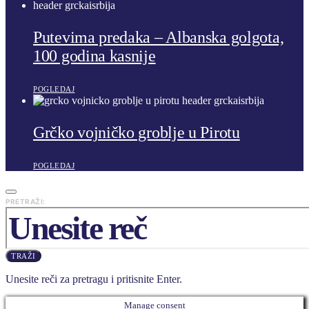
Putevima predaka – Albanska golgota,
100 godina kasnije
POGLEDAJ
Grčko vojničko groblje u Pirotu
POGLEDAJ
PRETRAŽI:
TRAŽI
Unesite reči za pretragu i pritisnite Enter.
Manage consent