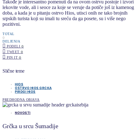
Takođe je interesantno pomenuti da na ovom ostrvu postoje i izvori
lekovite vode, ali i seoce za koje se veruje da potiče još iz kamenog
doba, a kada je u pitanju ostrvo Hios, utisci onih ne tako brojnih
srpskih turista koji su imali tu sreću da ga posete, su i više nego
pozitivni.
TOTAL
0
DELJENJA
PODELI
0
TWEET
0
PIN IT
0
Slične teme
HIOS
OSTRVO HIOS GRCKA
PIRDGI HIOS
PREDHODNA OBJAVA
NOVOSTI
Grčka u srcu Šumadije