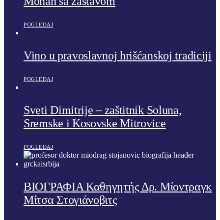
Monah sa zastavom
POGLEDAJ
Vino u pravoslavnoj hrišćanskoj tradiciji
POGLEDAJ
Sveti Dimitrije – zaštitnik Soluna,
Sremske i Kosovske Mitrovice
POGLEDAJ
ΒΙΟΓΡΑΦΙΑ Καθηγητής Δρ. Μίοντραγκ
Μίτσα Στογιάνοβιτς