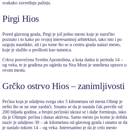
svakako zavređuju pažnju.
Pirgi Hios
Pored glavnog grada, Pirgi je još jedno mesto koje je naročito
poznato i to kako po svojoj interesantnoj arhitekturi, tako isto i po
uzgoju mastikke, ali i po tome što se u centru grada nalazi mesto,
koje je služilo u prošlosti kao tamnica.
Crkva posvećena Svetim Apostolima, a koja datira iz perioda 14 –
og veka, te je građena po ugledu na Nea Moni je smeštena upravo u
ovom mestu.
Grčko ostrvo Hios – zanimljivosti
Pećina koja je udaljena svega oko 5 kilometara od mesta Olimp je
nešto što se ne sme zaobići. Smatra se da je nastala čak previše od
200 hiljada godina, a brojni pećinski ukrasi se i dalje formiraju, tako
da je Olimpic pećina i danas aktivna. Samo mesto po kome je dobila
naziv je udaljeno 30 – ak kilometara od glavnog grada i smatra se da
je nastalo tokom 14 – og veka. Interesantno je da je celo mesto