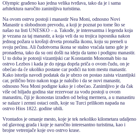
Olympic građeno kao jedna velika tvrđava, tako da je i sama
arhitektura naročito zanimljiva turistima.
Na ovom ostrvu postoji i manastir Nea Moni, odnosno Novi
Manastir u slobodnom prevodu, a koji je poznat po tome što se
našao na listi UNESKO – a. Takođe, je interesantna i legenda koja
je vezana za taj manastir, a koja veli da su trojica isposnika nakon
jednog požara u krošnji drveta pronašla ikonu, koju su preneli u
svoju pećinu. Ali čudotvorna ikona se stalno vraćala tamo gde je
pronađena, tako da su oni došli na ideju da tamo i podignu manastir.
U to doba je potonji vizantijski car Konstantin Monomah bio na
ostrvo Lezbos i kada je do njega doprla priča o ovom čudu, on je
obećao da će ukoliko postane car podići na tom mestu manastir.
Kako istorija navodi podatak da je ubrzo on postao zaista vizantijski
car, prilično brzo nakon toga je naložio i da se novi manastir,
odnosno Nea Moni podigne kako je i obećao. Zanimljivo je da čak
više od hiljadu godina star rezervoar za vodu postoji u ovom
manastiru, čiji je ikonostas izrađen od belog mermera, a u manastiru
se nalaze i zemni ostaci onih, koje su Turci prilikom napada na
ostrvo Hios 1822. godine ubili.
Vrontados je omanje mesto, koje je tek nekoliko kilometara udaljeno
od glavnog grada i koje je naročito interesantno turistima, kao i
brojne vetrenjače koje ovo ostrvo krase.