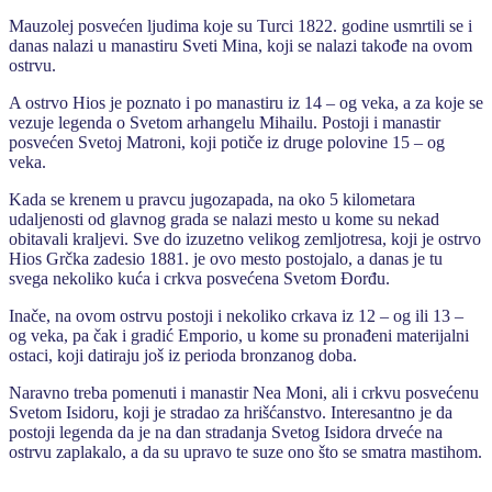
Mauzolej posvećen ljudima koje su Turci 1822. godine usmrtili se i
danas nalazi u manastiru Sveti Mina, koji se nalazi takođe na ovom
ostrvu.
A ostrvo Hios je poznato i po manastiru iz 14 – og veka, a za koje se
vezuje legenda o Svetom arhangelu Mihailu. Postoji i manastir
posvećen Svetoj Matroni, koji potiče iz druge polovine 15 – og
veka.
Kada se krenem u pravcu jugozapada, na oko 5 kilometara
udaljenosti od glavnog grada se nalazi mesto u kome su nekad
obitavali kraljevi. Sve do izuzetno velikog zemljotresa, koji je ostrvo
Hios Grčka zadesio 1881. je ovo mesto postojalo, a danas je tu
svega nekoliko kuća i crkva posvećena Svetom Đorđu.
Inače, na ovom ostrvu postoji i nekoliko crkava iz 12 – og ili 13 –
og veka, pa čak i gradić Emporio, u kome su pronađeni materijalni
ostaci, koji datiraju još iz perioda bronzanog doba.
Naravno treba pomenuti i manastir Nea Moni, ali i crkvu posvećenu
Svetom Isidoru, koji je stradao za hrišćanstvo. Interesantno je da
postoji legenda da je na dan stradanja Svetog Isidora drveće na
ostrvu zaplakalo, a da su upravo te suze ono što se smatra mastihom.